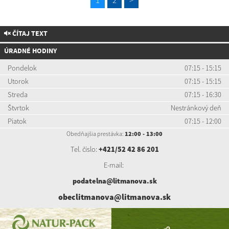
1
2
>
ČÍTAJ TEXT
ÚRADNÉ HODINY
Pondelok
07:15 - 15:15
Utorok
07:15 - 15:15
Streda
07:15 - 16:30
Štvrtok
Nestránkový deň
Piatok
07:15 - 12:00
Obedňajšia prestávka:
12:00 - 13:00
Tel. číslo:
+421/52 42 86 201
E-mail:
podatelna@litmanova.sk
obeclitmanova@litmanova.sk