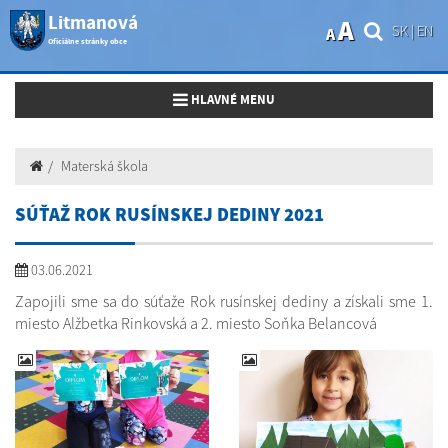
Litmanová
A
SK
|
EN
A
Oficiálne stránky obce
Toggle navigation
HLAVNÉ MENU
Materská škola
SÚŤAŽ ROK RUSÍNSKEJ DEDINY 2021
03.06.2021
Zapojili sme sa do súťaže Rok rusínskej dediny a získali sme 1.
miesto Alžbetka Rinkovská a 2. miesto Soňka Belancová