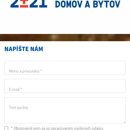
NAPÍŠTE NÁM
Meno a priezvisko
*
E-mail
*
Text správy
* Oboznámil som sa so
spracúvaním osobných údajov