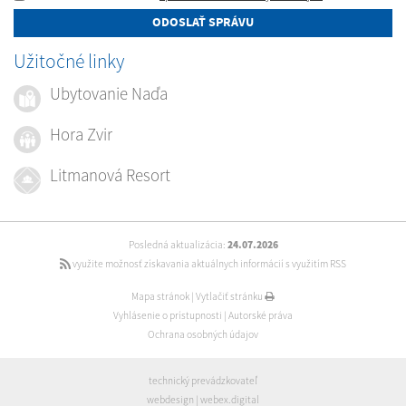
ODOSLAŤ SPRÁVU
Užitočné linky
Ubytovanie Naďa
Hora Zvir
Litmanová Resort
Posledná aktualizácia:
24.07.2026
využite možnosť získavania aktuálnych informácií s využitím RSS
Mapa stránok
|
Vytlačiť stránku
Vyhlásenie o prístupnosti
|
Autorské práva
Ochrana osobných údajov
technický prevádzkovateľ
webdesign
|
webex.digital