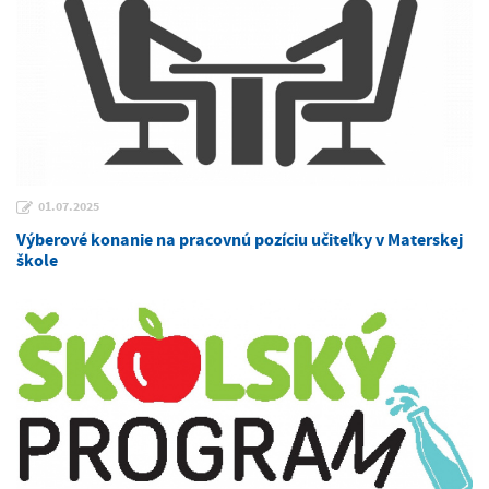
01.07.2025
Výberové konanie na pracovnú pozíciu učiteľky v Materskej
škole