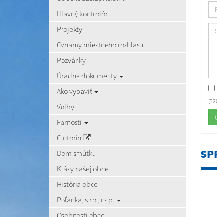
Hlavný kontrolór
Projekty
Oznamy miestneho rozhlasu
Pozvánky
Úradné dokumenty
Ako vybaviť
(32
Voľby
Farnosti
Cintorín
SP
Dom smútku
Krásy našej obce
História obce
Poľanka, s.r.o., r.s.p.
Osobnosti obce