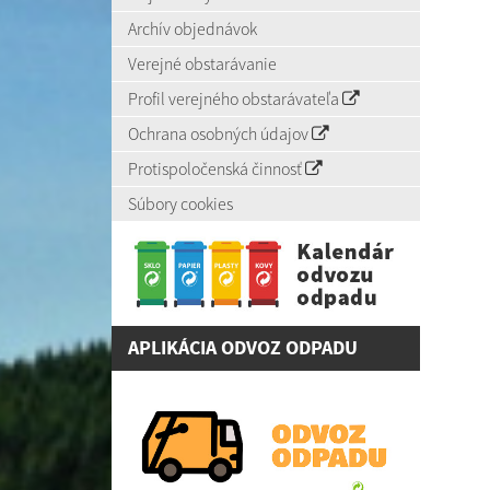
Archív objednávok
Verejné obstarávanie
Profil verejného obstarávateľa
Ochrana osobných údajov
Protispoločenská činnosť
Súbory cookies
APLIKÁCIA ODVOZ ODPADU