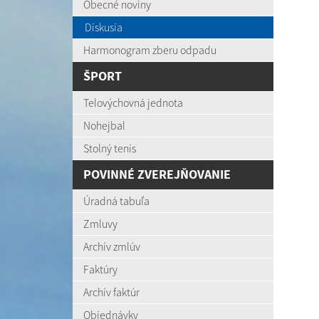
Obecné noviny
Diskusia
Harmonogram zberu odpadu
ŠPORT
Telovýchovná jednota
Nohejbal
Stolný tenis
POVINNÉ ZVEREJŇOVANIE
Úradná tabuľa
Zmluvy
Archív zmlúv
Faktúry
Archív faktúr
Objednávky