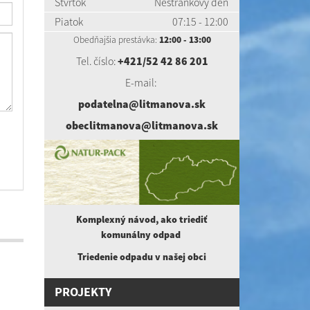
Štvrtok
Nestránkový deň
Piatok
07:15 - 12:00
Obedňajšia prestávka:
12:00 - 13:00
Tel. číslo:
+421/52 42 86 201
E-mail:
podatelna@litmanova.sk
obeclitmanova@litmanova.sk
Komplexný návod, ako triediť
komunálny
odpad
Triedenie odpadu v našej obci
PROJEKTY