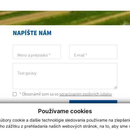
NAPÍŠTE NÁM
Meno a priezvisko
*
E-mail
*
Text správy
* Oboznámil som sa so
spracúvaním osobných údajov
ODOSLAŤ SPRÁVU
Používame cookies
úbory cookie a ďalšie technológie sledovania používame na zlepšen
Posledná aktualizácia:
24.07.2026
ho zážitku z prehliadania našich webových stránok, na to, aby sme