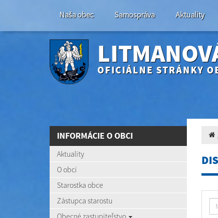
Naša obec
Samospráva
Aktuality
LITMANOV
OFICIÁLNE STRÁNKY O
INFORMÁCIE O OBCI
Aktuality
DI
O obci
Starostka obce
Zástupca starostu
Obecné zastupiteľstvo