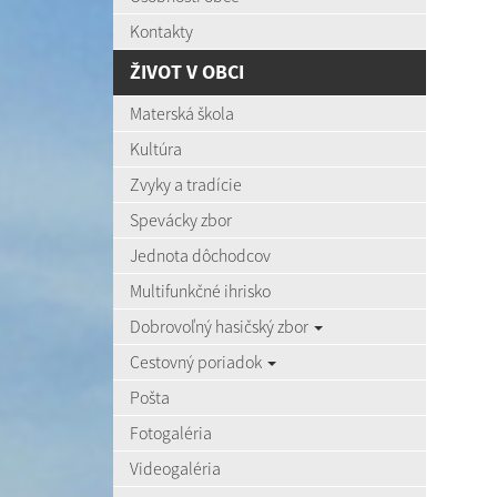
Kontakty
ŽIVOT V OBCI
Materská škola
Kultúra
Zvyky a tradície
Spevácky zbor
Jednota dôchodcov
Multifunkčné ihrisko
Dobrovoľný hasičský zbor
Cestovný poriadok
Pošta
Fotogaléria
Videogaléria