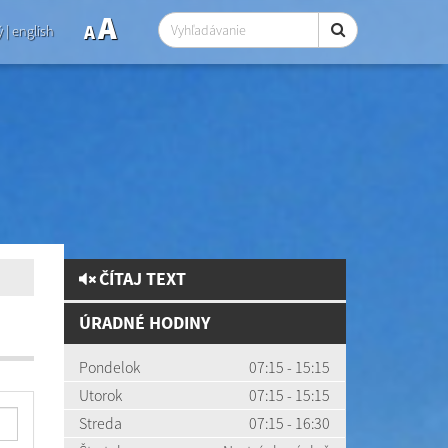
A
A
ý
|
english
ČÍTAJ TEXT
ÚRADNÉ HODINY
Pondelok
07:15 - 15:15
Utorok
07:15 - 15:15
Streda
07:15 - 16:30