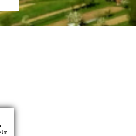
ie
 vám