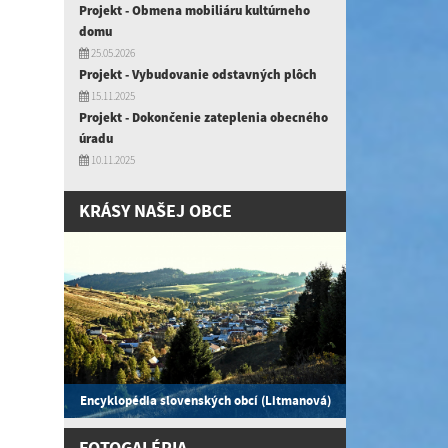
Projekt - Obmena mobiliáru kultúrneho
domu
25.05.2026
Projekt - Vybudovanie odstavných plôch
15.11.2025
Projekt - Dokončenie zateplenia obecného
úradu
10.11.2025
KRÁSY NAŠEJ OBCE
Encyklopédia slovenských obcí (Litmanová)