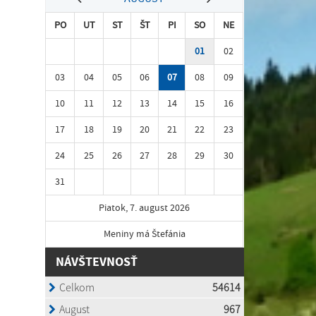
PO
UT
ST
ŠT
PI
SO
NE
01
02
03
04
05
06
07
08
09
10
11
12
13
14
15
16
17
18
19
20
21
22
23
24
25
26
27
28
29
30
31
Piatok, 7. august 2026
Meniny má Štefánia
NÁVŠTEVNOSŤ