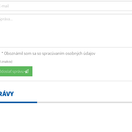
* Oboznámil som sa so
spracúvaním osobných údajov
0 znakov)
Odoslať správu
RÁVY