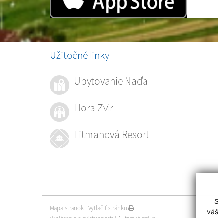
Užitočné linky
Ubytovanie Naďa
Hora Zvir
Litmanová Resort
S
Mapa stránok
|
Vytlačiť stránku
váš