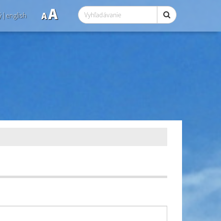
A
A
ý
|
english