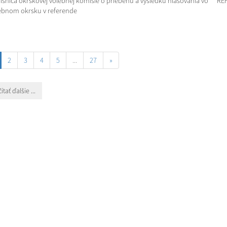
isnica okrskovej volebnej komisie o priebehu a výsledku hlasovania vo
RE
ebnom okrsku v referende
2
3
4
5
...
27
»
ítať ďalšie ...