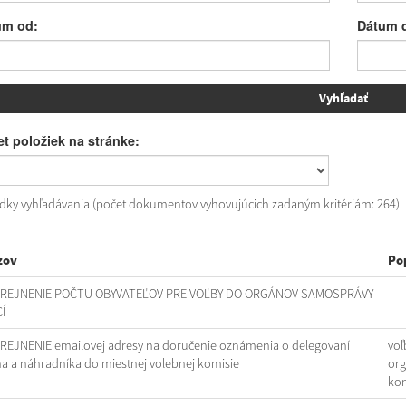
um od:
Dátum 
t položiek na stránke:
edky vyhľadávania (počet dokumentov vyhovujúcich zadaným kritériám: 264)
zov
Po
REJNENIE POČTU OBYVATEĽOV PRE VOĽBY DO ORGÁNOV SAMOSPRÁVY
-
Í
REJNENIE emailovej adresy na doručenie oznámenia o delegovaní
voľ
na a náhradníka do miestnej volebnej komisie
org
kon