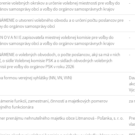
orenie volebných okrskov a určenie volebnej miestnosti pre voľby do
-
ánov samosprávy obcí a voľby do orgánov samosprávnych krajov
ÁMENIE o utvorení volebného obvodu a o určení počtu poslancov pre
-
by do orgánov samosprávy obcí
 N O V A N I E zapisovateľa miestnej volebnej komisie pre voľby do
-
ánov samosprávy obcí a voľby do orgánov samosprávnych krajov
ÁMENIE o volebných obvodoch, o počte poslancov, aký sa má v nich
-
iť, o sídle Volebnej komisie PSK a o sídlach obvodných volebných
isií pre voľby do orgánov PSK v roku 2026
va formou verejnej vyhlášky (NN, VN, VVN)
Dav
ako
Výc
ámenie funkcií, zamestnaní, činností a majetkových pomerov
za 
ejného funkcionára
er prenájmu nehnuteľného majetku obce Litmanová - Poľanka, s. r. o.
Pr
vla