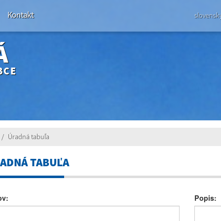
Kontakt
slovensk
Á
BCE
Úradná tabuľa
ADNÁ TABUĽA
ov:
Popis: