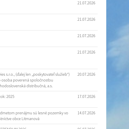
21.07.2026
21.07.2026
21.07.2026
21.07.2026
ies s.r.o., (ďalej len „poskytovateľ služieb“)
20.07.2026
 osoba poverená spoločnosťou
hodoslovenská distribučná, a.s.
rok: 2025
17.07.2026
edmetom prenájmu sú lesné pozemky vo
14.07.2026
stníctve obce Litmanová