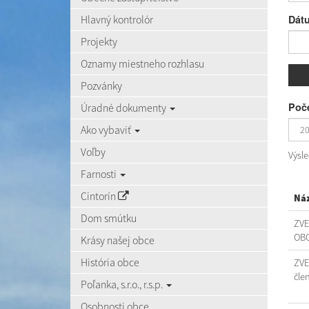
Hlavný kontrolór
Dát
Projekty
Oznamy miestneho rozhlasu
Pozvánky
Poče
Úradné dokumenty
Ako vybaviť
Voľby
Výsl
Farnosti
Cintorín
Ná
Dom smútku
ZVE
OBC
Krásy našej obce
História obce
ZVE
čle
Poľanka, s.r.o., r.s.p.
Osobnosti obce