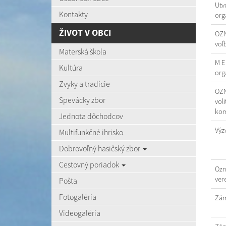
Utv
Kontakty
org
ŽIVOT V OBCI
OZN
voľ
Materská škola
M E
Kultúra
org
Zvyky a tradície
OZN
Spevácky zbor
vol
kom
Jednota dôchodcov
Výz
Multifunkčné ihrisko
Dobrovoľný hasičský zbor
Cestovný poriadok
Ozn
ver
Pošta
Fotogaléria
Zám
Videogaléria