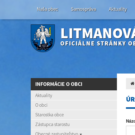
Naša obec
Samospráva
Aktuality
LITMANOV
OFICIÁLNE STRÁNKY O
INFORMÁCIE O OBCI
Aktuality
ÚR
O obci
Starostka obce
Náz
Zástupca starostu
Obecné zastupiteľstvo