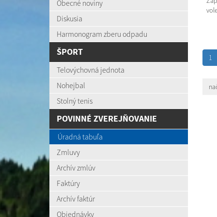
Záp
Obecné noviny
vol
Diskusia
Harmonogram zberu odpadu
ŠPORT
1
Telovýchovná jednota
Nohejbal
nač
Stolný tenis
POVINNÉ ZVEREJŇOVANIE
Úradná tabuľa
Zmluvy
Archív zmlúv
Faktúry
Archív faktúr
Objednávky