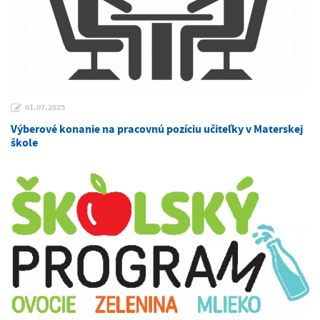
01.07.2025
Výberové konanie na pracovnú pozíciu učiteľky v Materskej
škole