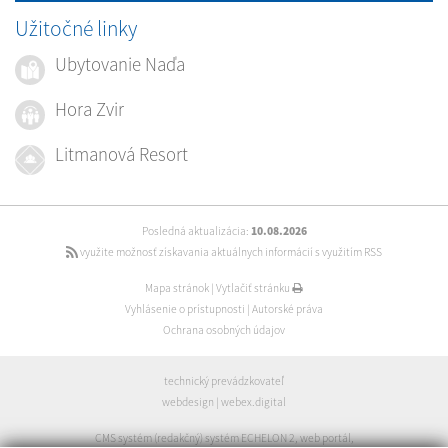
Užitočné linky
Ubytovanie Naďa
Hora Zvir
Litmanová Resort
Posledná aktualizácia:
10.08.2026
využite možnosť získavania aktuálnych informácií s využitím RSS
Mapa stránok
|
Vytlačiť stránku
Vyhlásenie o prístupnosti
|
Autorské práva
Ochrana osobných údajov
technický prevádzkovateľ
webdesign
|
webex.digital
CMS systém (redakčný) systém ECHELON 2
,
web portál
,