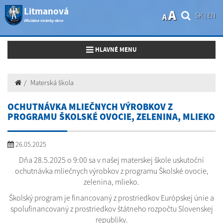
Litmanová
A
SK
|
EN
A
Oficiálne stránky obce
Toggle navigation
HLAVNÉ MENU
Materská škola
OCHUTNÁVKA MLIEČNYCH VÝROBKOV Z
PROGRAMU ŠKOLSKÉ OVOCIE, ZELENINA, MLIEKO
26.05.2025
Dňa 28.5.2025 o 9:00 sa v našej materskej škole uskutoční
ochutnávka mliečnych výrobkov z programu Školské ovocie,
zelenina, mlieko.
Školský program je financovaný z prostriedkov Európskej únie a
spolufinancovaný z prostriedkov štátneho rozpočtu Slovenskej
republiky.