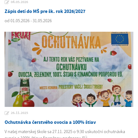
04.05.2026
Zápis detí do MŠ pre šk. rok 2026/2027
od 01.05.2026 - 31.05.2026
26.11.2025
Ochutnávka čerstvého ovocia a 100% štiav
V našej materskej škole sa 27.11. 2025 o 9:30 uskutoční ochutnávka
ovocia a 100% štiav s finančnou podporou EÚ.