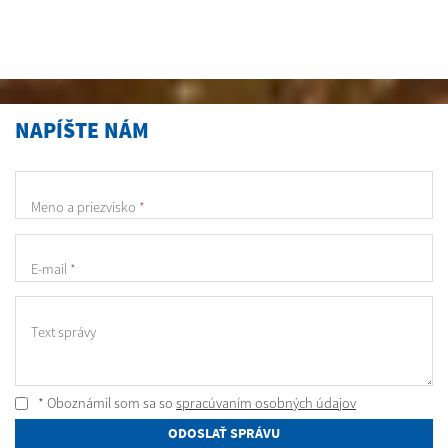
NAPÍŠTE NÁM
Meno a priezvisko
*
E-mail
*
Text správy
* Oboznámil som sa so
spracúvaním osobných údajov
ODOSLAŤ SPRÁVU