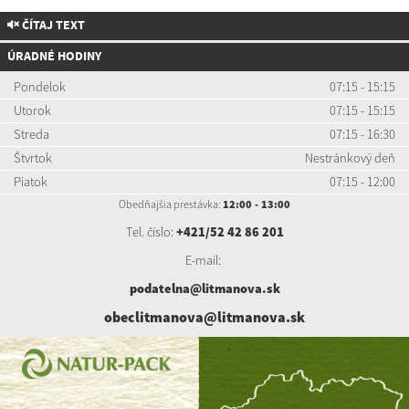
ČÍTAJ TEXT
ÚRADNÉ HODINY
Pondelok
07:15 - 15:15
Utorok
07:15 - 15:15
Streda
07:15 - 16:30
Štvrtok
Nestránkový deň
Piatok
07:15 - 12:00
Obedňajšia prestávka:
12:00 - 13:00
Tel. číslo:
+421/52 42 86 201
E-mail:
podatelna@litmanova.sk
obeclitmanova@litmanova.sk