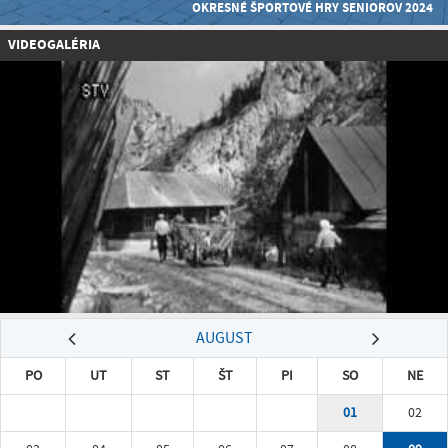
OKRESNÉ ŠPORTOVÉ HRY SENIOROV 2024
VIDEOGALÉRIA
AUGUST
PO
UT
ST
ŠT
PI
SO
NE
01
02