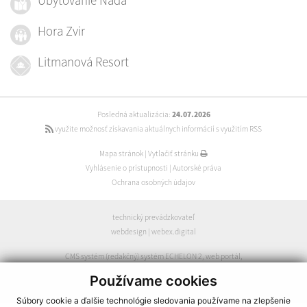
Ubytovanie Naďa
Hora Zvir
Litmanová Resort
Posledná aktualizácia:
24.07.2026
využite možnosť získavania aktuálnych informácií s využitím RSS
Mapa stránok
|
Vytlačiť stránku
Vyhlásenie o prístupnosti
|
Autorské práva
Ochrana osobných údajov
technický prevádzkovateľ
webdesign
|
webex.digital
CMS systém (redakčný) systém ECHELON 2
,
web portál
,
webhosting
,
webex.digital
,
domény
,
registrácia domény
,
Používame cookies
spoločnosť webex.digital
Súbory cookie a ďalšie technológie sledovania používame na zlepšenie