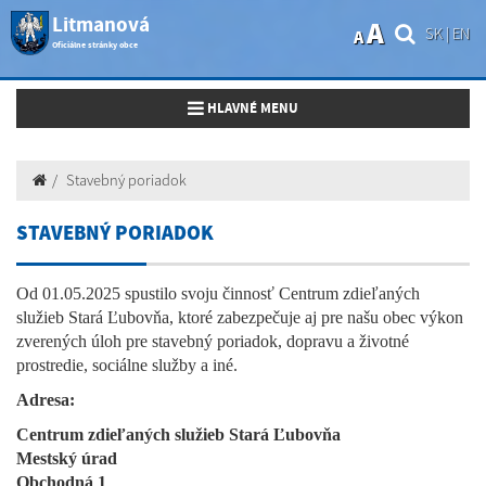
Litmanová
A
SK
|
EN
A
Oficiálne stránky obce
Toggle navigation
HLAVNÉ MENU
Stavebný poriadok
STAVEBNÝ PORIADOK
Od 01.05.2025 spustilo svoju činnosť Centrum zdieľaných
služieb Stará Ľubovňa, ktoré zabezpečuje aj pre našu obec výkon
zverených úloh pre stavebný poriadok, dopravu a životné
prostredie, sociálne služby a iné.
Adresa:
Centrum zdieľaných služieb Stará Ľubovňa
Mestský úrad
Obchodná 1