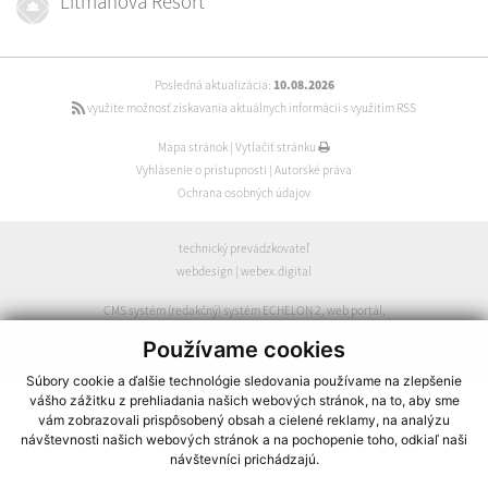
Litmanová Resort
Posledná aktualizácia:
10.08.2026
využite možnosť získavania aktuálnych informácií s využitím RSS
Mapa stránok
|
Vytlačiť stránku
Vyhlásenie o prístupnosti
|
Autorské práva
Ochrana osobných údajov
technický prevádzkovateľ
webdesign
|
webex.digital
CMS systém (redakčný) systém ECHELON 2
,
web portál
,
webhosting
,
webex.digital
,
domény
,
registrácia domény
,
Používame cookies
spoločnosť webex.digital
Súbory cookie a ďalšie technológie sledovania používame na zlepšenie
vášho zážitku z prehliadania našich webových stránok, na to, aby sme
vám zobrazovali prispôsobený obsah a cielené reklamy, na analýzu
návštevnosti našich webových stránok a na pochopenie toho, odkiaľ naši
návštevníci prichádzajú.