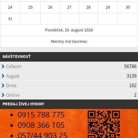
24
25
26
27
28
29
30
31
Pondelok, 10. august 2026
Meniny má Vavrinec
NÁVŠTEVNOSŤ
P
REDAJ ŽIVEJ HYDINY