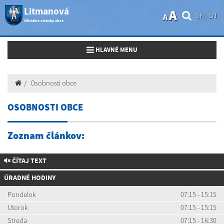
Litmanová
A
SK
|
EN
A
Oficiálne stránky obce
Toggle navigation
HLAVNÉ MENU
Osobnosti obce
OSOBNOSTI OBCE
Zoznam článkov:
ČÍTAJ TEXT
ÚRADNÉ HODINY
Pondelok
07:15 - 15:15
Utorok
07:15 - 15:15
Streda
07:15 - 16:30