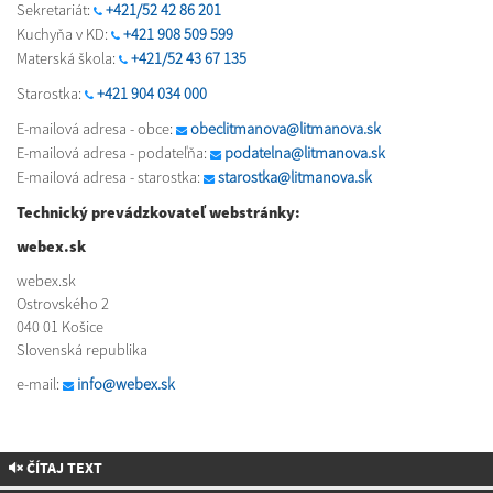
Sekretariát:
+421/52 42 86 201
Kuchyňa v KD:
+421 908 509 599
Materská škola:
+421/52 43 67 135
Starostka:
+421 904 034 000
E-mailová adresa - obce:
obeclitmanova@litmanova.sk
E-mailová adresa - podateľňa:
podatelna@litmanova.sk
E-mailová adresa - starostka:
starostka@litmanova.sk
Technický prevádzkovateľ webstránky:
webex.sk
webex.sk
Ostrovského 2
040 01 Košice
Slovenská republika
e-mail:
info@webex.sk
ČÍTAJ TEXT