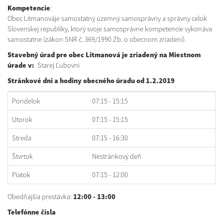
Kompetencie
:
Obec Litmanováje samostatný územný samosprávny a správny celok
Slovenskej republiky, ktorý svoje samosprávne kompetencie vykonáva
samostatne (zákon SNR č. 369/1990 Zb. o obecnom zriadení).
Stavebný úrad pre obec Litmanová je zriadený na Miestnom
úrade v
:
Starej Ľubovni
Stránkové dni a hodiny obecného úradu od 1.2.2019
Pondelok
07:15 - 15:15
Utorok
07:15 - 15:15
Streda
07:15 - 16:30
Štvrtok
Nestránkový deň
Piatok
07:15 - 12:00
Obedňajšia prestávka:
12:00 - 13:00
Telefónne čísla