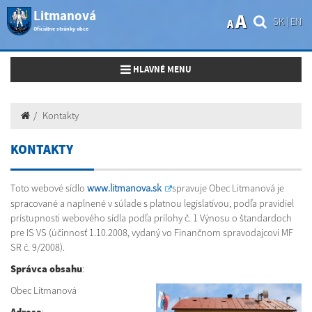
Litmanová
A
SK
|
EN
A
Oficiálne stránky obce
Toggle navigation
HLAVNÉ MENU
Kontakty
KONTAKTY
Toto webové sídlo
www.litmanova.sk
spravuje Obec Litmanová je
spracované a naplnené v súlade s platnou legislatívou, podľa pravidiel
prístupnosti webového sídla podľa prílohy č. 1 Výnosu o štandardoch
pre IS VS (účinnosť 1.10.2008, vydaný vo Finančnom spravodajcovi MF
SR č. 9/2008).
Správca obsahu
:
Obec
Litmanová