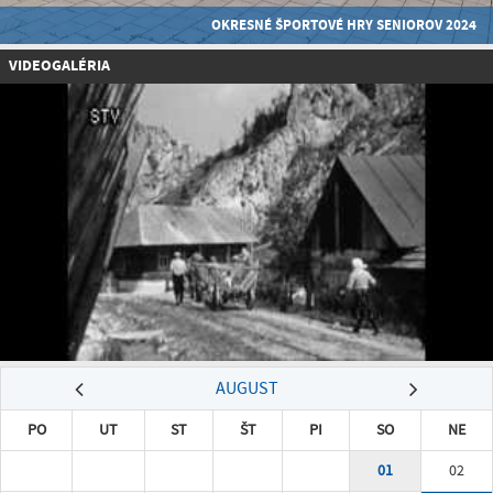
OKRESNÉ ŠPORTOVÉ HRY SENIOROV 2024
VIDEOGALÉRIA
AUGUST
PO
UT
ST
ŠT
PI
SO
NE
01
02