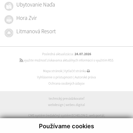
Ubytovanie Naďa
Hora Zvir
Litmanová Resort
Posledná aktualizácia:
24.07.2026
využite možnosť získavania aktuálnych informácií s využitím RSS
Mapa stránok
|
Vytlačiť stránku
Vyhlásenie o prístupnosti
|
Autorské práva
Ochrana osobných údajov
technický prevádzkovateľ
webdesign
|
webex.digital
CMS systém (redakčný) systém ECHELON 2
,
web portál
,
webhosting
,
webex.digital
,
domény
,
registrácia domény
,
Používame cookies
spoločnosť webex.digital