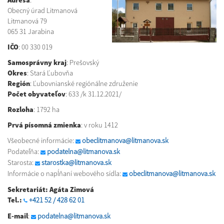
Adresa
:
Obecný úrad Litmanová
Litmanová 79
065 31 Jarabina
IČO
: 00 330 019
Samosprávny kraj
:
Prešovský
Okres
:
Stará Ľubovňa
Región
:
Ľubovnianské regiónálne združenie
Počet obyvateľov
: 633 /k 31.12.2021/
Rozloha
: 1792 ha
Prvá písomná zmienka
: v roku
1412
Všeobecné informácie:
obeclitmanova@litmanova.sk
Podateľňa:
podatelna@litmanova.sk
Starosta:
starostka@litmanova.sk
Informácie o napĺňaní webového sídla:
obeclitmanova@litmanova.sk
Sekretariát: Agáta Zimová
Tel.:
+421 52 / 428 62 01
E-mail
:
podatelna@litmanova.sk