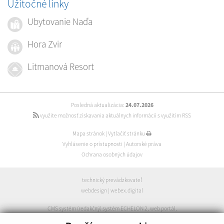
Užitočné linky
Ubytovanie Naďa
Hora Zvir
Litmanová Resort
Posledná aktualizácia:
24.07.2026
využite možnosť získavania aktuálnych informácií s využitím RSS
Mapa stránok
|
Vytlačiť stránku
Vyhlásenie o prístupnosti
|
Autorské práva
Ochrana osobných údajov
technický prevádzkovateľ
webdesign
|
webex.digital
CMS systém (redakčný) systém ECHELON 2
,
web portál
,
webhosting
,
webex.digital
,
domény
,
registrácia domény
,