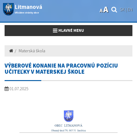
Litmanová
A
SK
|
EN
A
Oficiálne stránky obce
Toggle navigation
HLAVNÉ MENU
Materská škola
VÝBEROVÉ KONANIE NA PRACOVNÚ POZÍCIU
UČITEĽKY V MATERSKEJ ŠKOLE
01.07.2025