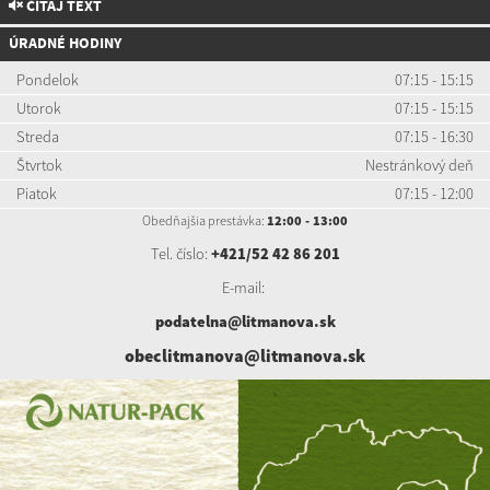
ČÍTAJ TEXT
ÚRADNÉ HODINY
Pondelok
07:15 - 15:15
Utorok
07:15 - 15:15
Streda
07:15 - 16:30
Štvrtok
Nestránkový deň
Piatok
07:15 - 12:00
Obedňajšia prestávka:
12:00 - 13:00
Tel. číslo:
+421/52 42 86 201
E-mail:
podatelna@litmanova.sk
obeclitmanova@litmanova.sk