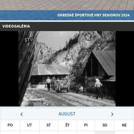
OKRESNÉ ŠPORTOVÉ HRY SENIOROV 2024
VIDEOGALÉRIA
AUGUST
PO
UT
ST
ŠT
PI
SO
NE