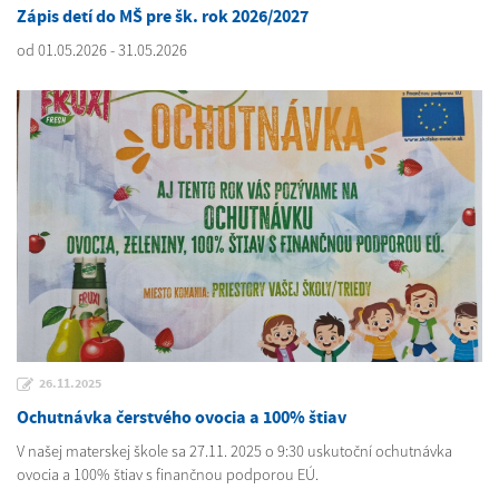
Zápis detí do MŠ pre šk. rok 2026/2027
od 01.05.2026 - 31.05.2026
26.11.2025
Ochutnávka čerstvého ovocia a 100% štiav
V našej materskej škole sa 27.11. 2025 o 9:30 uskutoční ochutnávka
ovocia a 100% štiav s finančnou podporou EÚ.