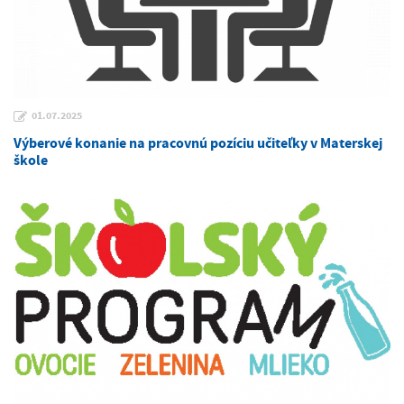
01.07.2025
Výberové konanie na pracovnú pozíciu učiteľky v Materskej
škole