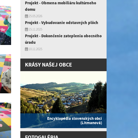
Projekt - Obmena mobiliáru kultúrneho
domu
25.05.2026
Projekt - Vybudovanie odstavných plôch
15.11.2025
Projekt - Dokončenie zateplenia obecného
úradu
10.11.2025
KRÁSY NAŠEJ OBCE
Encyklopédia slovenských obcí
(Litmanová)
FOTOGALÉRIA