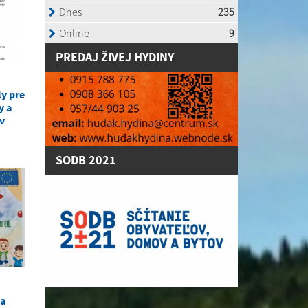
P
REDAJ ŽIVEJ HYDINY
ly pre
y a
ov
SODB 2021
 a