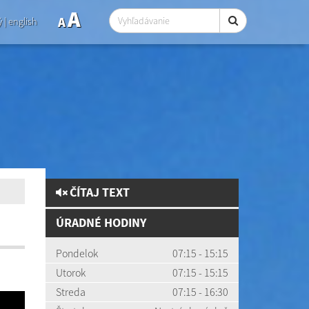
A
A
ý
|
english
ČÍTAJ TEXT
ÚRADNÉ HODINY
Pondelok
07:15 - 15:15
Utorok
07:15 - 15:15
Streda
07:15 - 16:30