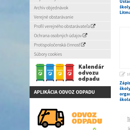
Usta
školy
Archív objednávok
Litm
Verejné obstarávanie
Profil verejného obstarávateľa
Ochrana osobných údajov
Protispoločenská činnosť
Súbory cookies
1
Zápis
škol
APLIKÁCIA ODVOZ ODPADU
orga
škol