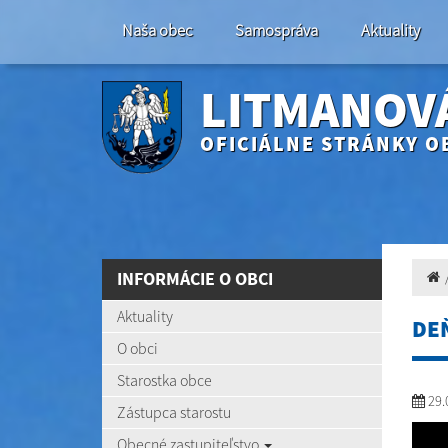
Naša obec
Samospráva
Aktuality
LITMANOV
OFICIÁLNE STRÁNKY O
INFORMÁCIE O OBCI
Aktuality
DEŇ
O obci
Starostka obce
29.
Zástupca starostu
Obecné zastupiteľstvo