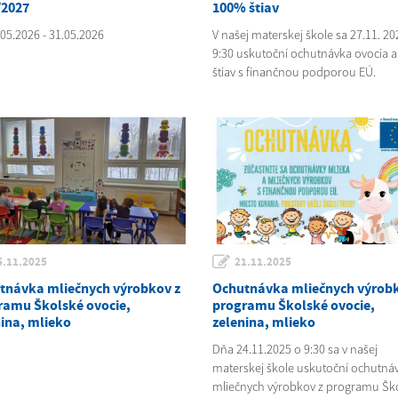
/2027
100% štiav
05.2026 - 31.05.2026
V našej materskej škole sa 27.11. 20
9:30 uskutoční ochutnávka ovocia 
štiav s finančnou podporou EÚ.
5.11.2025
21.11.2025
tnávka mliečnych výrobkov z
Ochutnávka mliečnych výrobk
ramu Školské ovocie,
programu Školské ovocie,
nina, mlieko
zelenina, mlieko
Dňa 24.11.2025 o 9:30 sa v našej
materskej škole uskutoční ochutná
mliečnych výrobkov z programu Šk