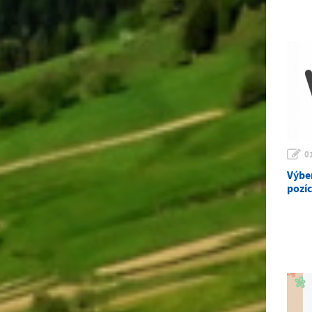
0
Výbe
pozíc