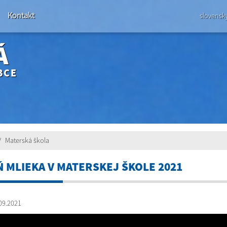
Kontakt
slovensk
Á
BCE
Materská škola
 MLIEKA V MATERSKEJ ŠKOLE 2021
09.2021