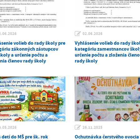
2.06.2026
02.06.2026
senie volieb do rady školy pre
Vyhlásenie volieb do rady ško
góriu zákonných zástupcov
kategóriu zamestnancov škol
školy a určenie počtu a
určenie počtu a zloženia člen
nia členov rady školy
rady školy
4.05.2026
26.11.2025
 detí do MŠ pre šk. rok
Ochutnávka čerstvého ovocia