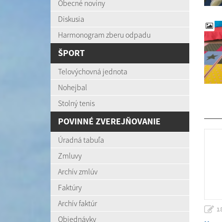
Obecné noviny
Diskusia
Harmonogram zberu odpadu
ŠPORT
Telovýchovná jednota
Nohejbal
Stolný tenis
POVINNÉ ZVEREJŇOVANIE
Úradná tabuľa
Zmluvy
Archív zmlúv
Faktúry
Archív faktúr
1
Objednávky