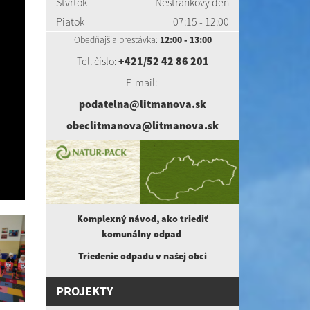
Štvrtok
Nestránkový deň
Piatok
07:15 - 12:00
Obedňajšia prestávka:
12:00 - 13:00
Tel. číslo:
+421/52 42 86 201
E-mail:
podatelna@litmanova.sk
obeclitmanova@litmanova.sk
Komplexný návod, ako triediť
komunálny
odpad
Triedenie odpadu v našej obci
PROJEKTY