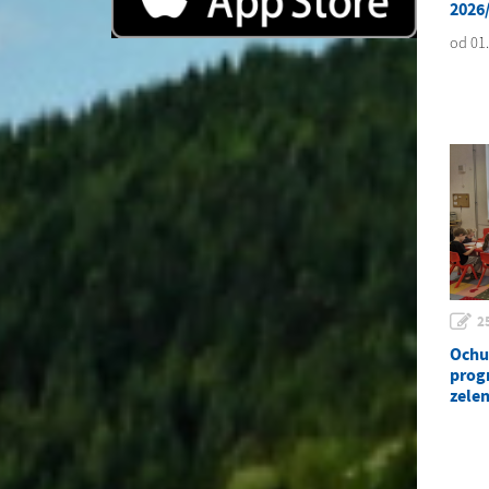
2026
od 01.
2
Ochu
prog
zele