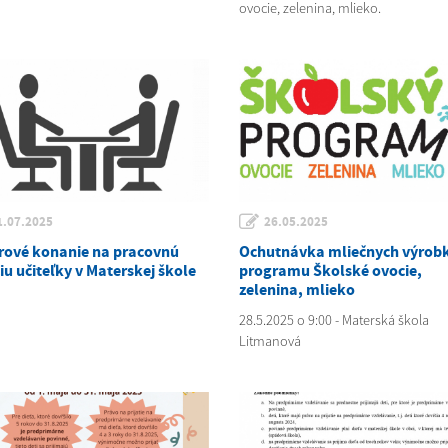
ovocie, zelenina, mlieko.
1.07.2025
26.05.2025
rové konanie na pracovnú
Ochutnávka mliečnych výrobk
iu učiteľky v Materskej škole
programu Školské ovocie,
zelenina, mlieko
28.5.2025 o 9:00 - Materská škola
Litmanová