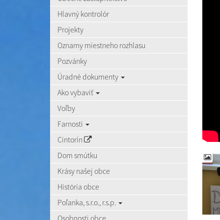
Hlavný kontrolór
Projekty
Oznamy miestneho rozhlasu
Pozvánky
Úradné dokumenty
Ako vybaviť
Voľby
Farnosti
Cintorín
Dom smútku
Krásy našej obce
História obce
Poľanka, s.r.o., r.s.p.
Osobnosti obce