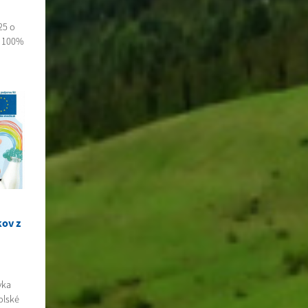
25 o
a 100%
ov z
vka
olské