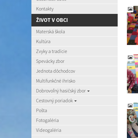
Kontakty
ŽIVOT V OBCI
Materská škola
Kultúra
Zvyky a tradície
Spevácky zbor
Jednota dôchodcov
Multifunkčné ihrisko
Dobrovoľný hasičský zbor
Cestovný poriadok
Pošta
Fotogaléria
Videogaléria