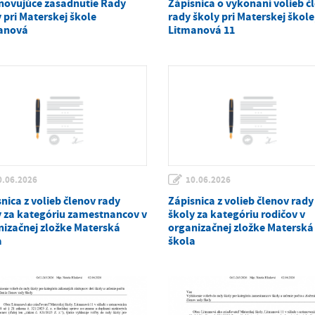
novujúce zasadnutie Rady
Zápisnica o vykonaní volieb č
 pri Materskej škole
rady školy pri Materskej škole
anová
Litmanová 11
0.06.2026
10.06.2026
nica z volieb členov rady
Zápisnica z volieb členov rady
y za kategóriu zamestnancov v
školy za kategóriu rodičov v
nizačnej zložke Materská
organizačnej zložke Materská
a
škola