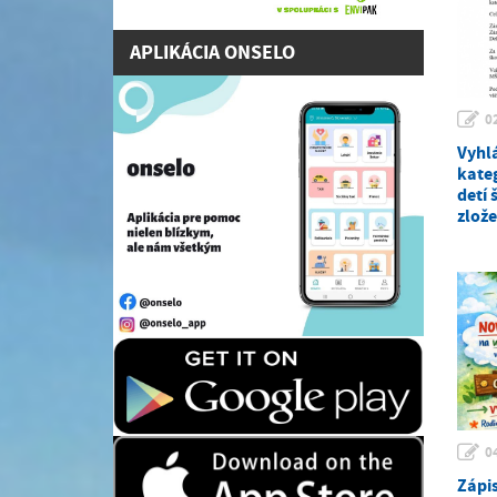
APLIKÁCIA ONSELO
0
Vyhlá
kate
detí 
zlože
0
Zápis