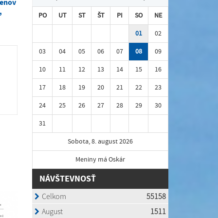
lenov
,
PO
UT
ST
ŠT
PI
SO
NE
01
02
03
04
05
06
07
08
09
10
11
12
13
14
15
16
17
18
19
20
21
22
23
24
25
26
27
28
29
30
31
Sobota, 8. august 2026
Meniny má Oskár
NÁVŠTEVNOSŤ