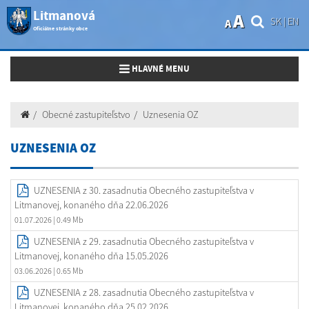
Litmanová
A
SK
|
EN
A
Oficiálne stránky obce
Toggle navigation
HLAVNÉ MENU
Obecné zastupiteľstvo
Uznesenia OZ
UZNESENIA OZ
UZNESENIA z 30. zasadnutia Obecného zastupiteľstva v
Litmanovej, konaného dňa 22.06.2026
01.07.2026
| 0.49 Mb
UZNESENIA z 29. zasadnutia Obecného zastupiteľstva v
Litmanovej, konaného dňa 15.05.2026
03.06.2026
| 0.65 Mb
UZNESENIA z 28. zasadnutia Obecného zastupiteľstva v
Litmanovej, konaného dňa 25.02.2026