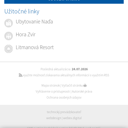
Užitočné linky
Ubytovanie Naďa
Hora Zvir
Litmanová Resort
Posledná aktualizácia:
24.07.2026
využite možnosť získavania aktuálnych informácií s využitím RSS
Mapa stránok
|
Vytlačiť stránku
Vyhlásenie o prístupnosti
|
Autorské práva
Ochrana osobných údajov
technický prevádzkovateľ
webdesign
|
webex.digital