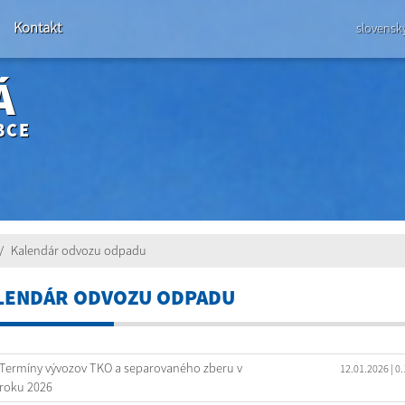
Kontakt
slovensk
Á
BCE
Kalendár odvozu odpadu
LENDÁR ODVOZU ODPADU
Termíny vývozov TKO a separovaného zberu v
12.01.2026
| 0
roku 2026