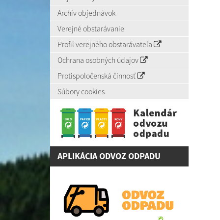
Archív objednávok
Verejné obstarávanie
Profil verejného obstarávateľa
Ochrana osobných údajov
Protispoločenská činnosť
Súbory cookies
APLIKÁCIA ODVOZ ODPADU