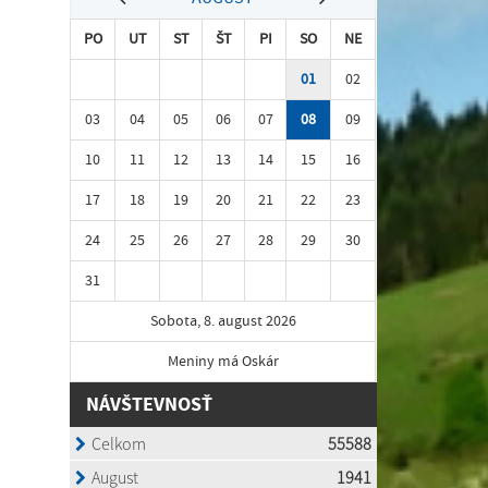
PO
UT
ST
ŠT
PI
SO
NE
01
02
03
04
05
06
07
08
09
10
11
12
13
14
15
16
17
18
19
20
21
22
23
24
25
26
27
28
29
30
31
Sobota, 8. august 2026
Meniny má Oskár
NÁVŠTEVNOSŤ