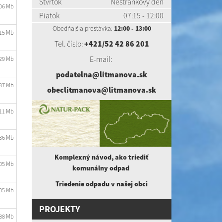
Štvrtok
Nestránkový deň
.06 Mb
Piatok
07:15 - 12:00
Obedňajšia prestávka:
12:00 - 13:00
.15 Mb
Tel. číslo:
+421/52 42 86 201
E-mail:
.29 Mb
podatelna@litmanova.sk
.37 Mb
obeclitmanova@litmanova.sk
.11 Mb
.36 Mb
Komplexný návod, ako triediť
.05 Mb
komunálny
odpad
Triedenie odpadu v našej obci
.05 Mb
PROJEKTY
.88 Mb