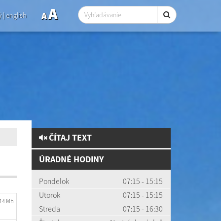
A
A
ý
|
english
ČÍTAJ TEXT
ÚRADNÉ HODINY
Pondelok
07:15 - 15:15
Utorok
07:15 - 15:15
.14 Mb
Streda
07:15 - 16:30