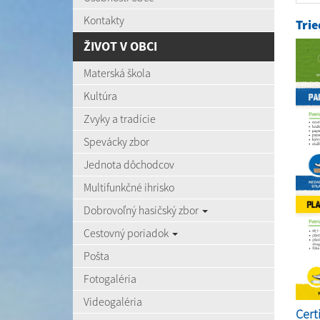
Kontakty
Tri
ŽIVOT V OBCI
Materská škola
Kultúra
Zvyky a tradície
Spevácky zbor
Jednota dôchodcov
Multifunkčné ihrisko
Dobrovoľný hasičský zbor
Cestovný poriadok
Pošta
Fotogaléria
Videogaléria
Cert