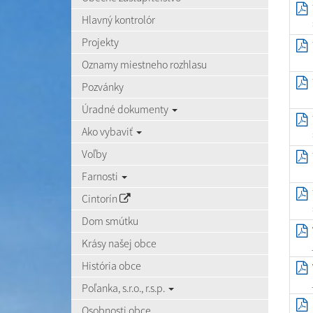
Hlavný kontrolór
Projekty
Oznamy miestneho rozhlasu
Pozvánky
Úradné dokumenty
Ako vybaviť
Voľby
Farnosti
Cintorín
Dom smútku
Krásy našej obce
História obce
Poľanka, s.r.o., r.s.p.
Osobnosti obce