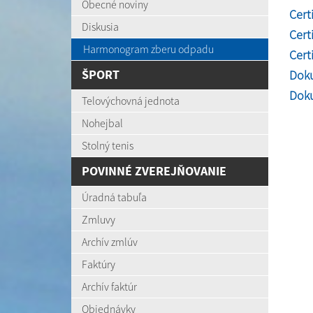
Obecné noviny
Cert
Diskusia
Cert
Harmonogram zberu odpadu
Cert
ŠPORT
Dok
Dok
Telovýchovná jednota
Nohejbal
Stolný tenis
POVINNÉ ZVEREJŇOVANIE
Úradná tabuľa
Zmluvy
Archív zmlúv
Faktúry
Archív faktúr
Objednávky