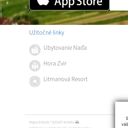
Užitočné linky
Ubytovanie Naďa
Hora Zvir
Litmanová Resort
S
Mapa stránok
|
Vytlačiť stránku
váš