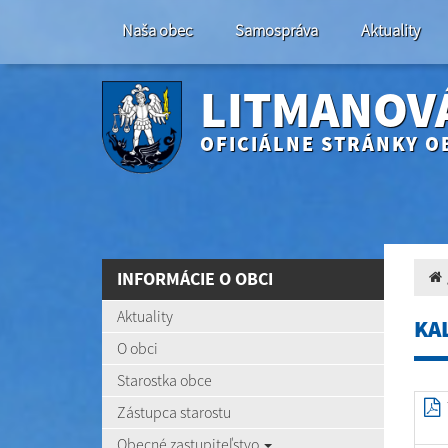
Naša obec
Samospráva
Aktuality
LITMANOV
OFICIÁLNE STRÁNKY O
INFORMÁCIE O OBCI
Aktuality
KA
O obci
Starostka obce
Zástupca starostu
Obecné zastupiteľstvo