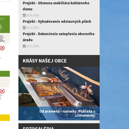
Projekt - Obmena mobiliáru kultúrneho
domu
25.05.2026
Projekt - Vybudovanie odstavných plôch
15.11.2025
Projekt - Dokončenie zateplenia obecného
úradu
10.11.2025
KRÁSY NAŠEJ OBCE
Od prameňa - rusínsky /Púščaňa v
Litmanovej/