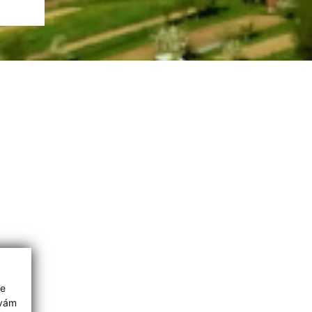
ie
 vám