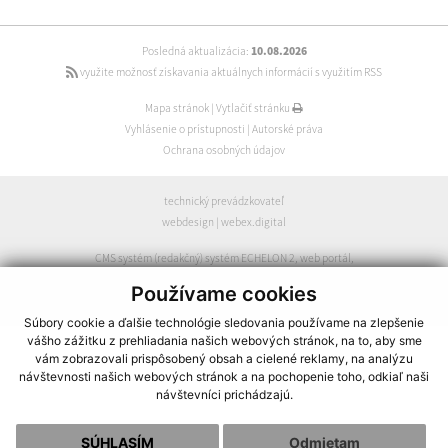
Posledná aktualizácia:
10.08.2026
využite možnosť získavania aktuálnych informácií s využitím RSS
Mapa stránok
|
Vytlačiť stránku
Vyhlásenie o prístupnosti
|
Autorské práva
Ochrana osobných údajov
technický prevádzkovateľ
webdesign
|
webex.digital
CMS systém (redakčný) systém ECHELON 2
,
web portál
,
webhosting
,
webex.digital
,
domény
,
registrácia domény
,
Používame cookies
spoločnosť webex.digital
Súbory cookie a ďalšie technológie sledovania používame na zlepšenie
vášho zážitku z prehliadania našich webových stránok, na to, aby sme
vám zobrazovali prispôsobený obsah a cielené reklamy, na analýzu
návštevnosti našich webových stránok a na pochopenie toho, odkiaľ naši
návštevníci prichádzajú.
SÚHLASÍM
Odmietam