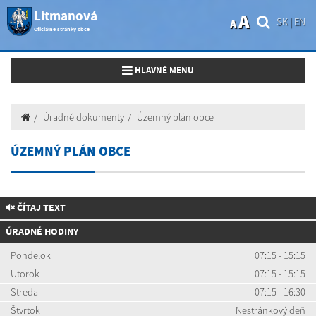
Litmanová
A
SK
|
EN
A
Oficiálne stránky obce
Toggle navigation
HLAVNÉ MENU
Úradné dokumenty
Územný plán obce
ÚZEMNÝ PLÁN OBCE
ČÍTAJ TEXT
ÚRADNÉ HODINY
Pondelok
07:15 - 15:15
Utorok
07:15 - 15:15
Streda
07:15 - 16:30
Štvrtok
Nestránkový deň