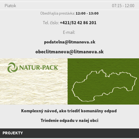
Piatok
07:15 - 12:00
Obedňajšia prestávka:
12:00 - 13:00
Tel. číslo:
+421/52 42 86 201
E-mail:
podatelna@litmanova.sk
obeclitmanova@litmanova.sk
Komplexný návod, ako triediť komunálny
odpad
Triedenie odpadu v našej obci
PROJEKTY