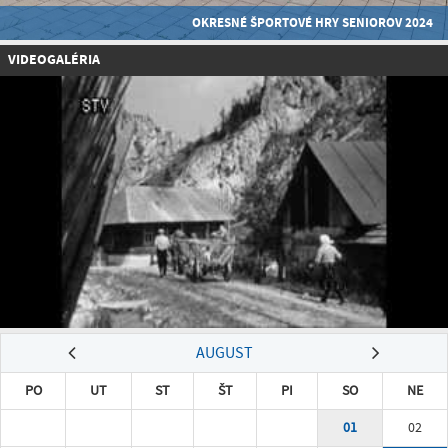
OKRESNÉ ŠPORTOVÉ HRY SENIOROV 2024
VIDEOGALÉRIA
AUGUST
PO
UT
ST
ŠT
PI
SO
NE
01
02