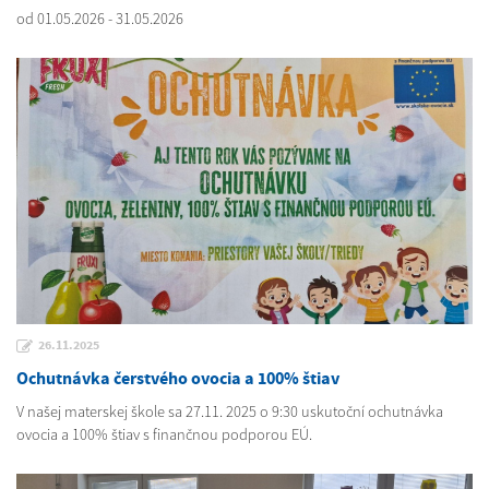
od 01.05.2026 - 31.05.2026
26.11.2025
Ochutnávka čerstvého ovocia a 100% štiav
V našej materskej škole sa 27.11. 2025 o 9:30 uskutoční ochutnávka
ovocia a 100% štiav s finančnou podporou EÚ.