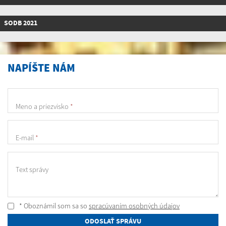
SODB 2021
NAPÍŠTE NÁM
Meno a priezvisko
*
E-mail
*
Text správy
* Oboznámil som sa so
spracúvaním osobných údajov
ODOSLAŤ SPRÁVU