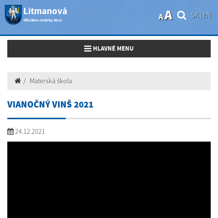
Litmanová
A
SK
|
EN
A
Oficiálne stránky obce
Toggle navigation
HLAVNÉ MENU
Materská škola
VIANOČNÝ VINŠ 2021
24.12.2021