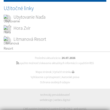
Užitočné linky
Ubytovanie Naďa
Hora Zvir
Litmanová Resort
Posledná aktualizácia:
24.07.2026
využite možnosť získavania aktuálnych informácií s využitím RSS
Mapa stránok
|
Vytlačiť stránku
Vyhlásenie o prístupnosti
|
Autorské práva
Ochrana osobných údajov
technický prevádzkovateľ
webdesign
|
webex.digital
CMS systém (redakčný) systém ECHELON 2
,
web portál
,