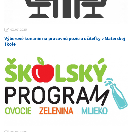
01.07.2025
Výberové konanie na pracovnú pozíciu učiteľky v Materskej
škole