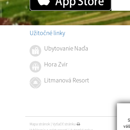
Užitočné linky
Ubytovanie Naďa
Hora Zvir
Litmanová Resort
S
Mapa stránok
|
Vytlačiť stránku
váš