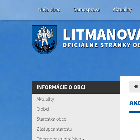
Naša obec
Samospráva
Aktuality
LITMANOV
OFICIÁLNE STRÁNKY O
INFORMÁCIE O OBCI
Aktuality
AK
O obci
Starostka obce
Zástupca starostu
Obecné zastupiteľstvo