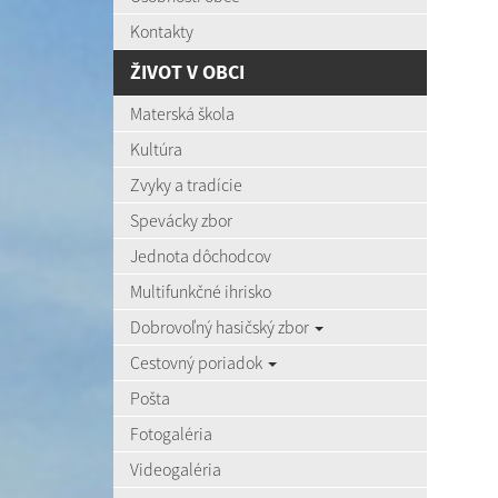
Kontakty
ŽIVOT V OBCI
Materská škola
Kultúra
Zvyky a tradície
Spevácky zbor
Jednota dôchodcov
Multifunkčné ihrisko
Dobrovoľný hasičský zbor
Cestovný poriadok
Pošta
Fotogaléria
Videogaléria