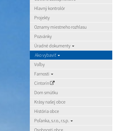
Hlavný kontrolór
Projekty
Oznamy miestneho rozhlasu
Pozvánky
Úradné dokumenty
Ako vybaviť
Voľby
Farnosti
Cintorín
Dom smútku
Krásy našej obce
História obce
Poľanka, s.r.o., r.s.p.
Osobnosti obce