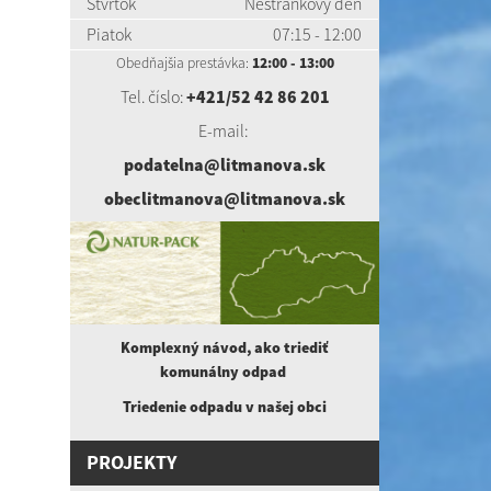
Štvrtok
Nestránkový deň
Piatok
07:15 - 12:00
Obedňajšia prestávka:
12:00 - 13:00
Tel. číslo:
+421/52 42 86 201
E-mail:
podatelna@litmanova.sk
obeclitmanova@litmanova.sk
Komplexný návod, ako triediť
komunálny
odpad
Triedenie odpadu v našej obci
PROJEKTY