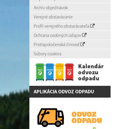
Archív objednávok
Verejné obstarávanie
Profil verejného obstarávateľa
Ochrana osobných údajov
Protispoločenská činnosť
Súbory cookies
APLIKÁCIA ODVOZ ODPADU