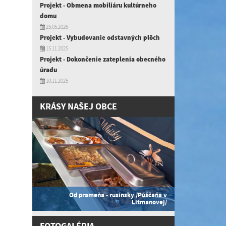
Projekt - Obmena mobiliáru kultúrneho
domu
25.05.2026
Projekt - Vybudovanie odstavných plôch
15.11.2025
Projekt - Dokončenie zateplenia obecného
úradu
10.11.2025
KRÁSY NAŠEJ OBCE
Od prameňa - rusínsky /Púščaňa v
Litmanovej/