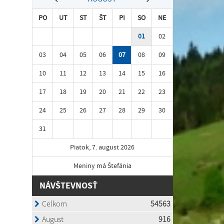
PO
UT
ST
ŠT
PI
SO
NE
01
02
03
04
05
06
07
08
09
10
11
12
13
14
15
16
17
18
19
20
21
22
23
24
25
26
27
28
29
30
31
Piatok, 7. august 2026
Meniny má Štefánia
NÁVŠTEVNOSŤ