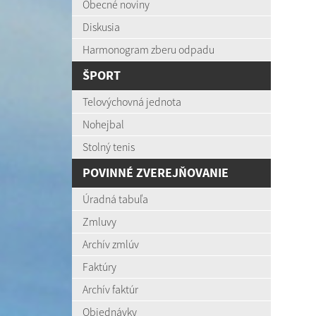
Obecné noviny
Diskusia
Harmonogram zberu odpadu
ŠPORT
Telovýchovná jednota
Nohejbal
Stolný tenis
POVINNÉ ZVEREJŇOVANIE
Úradná tabuľa
Zmluvy
Archív zmlúv
Faktúry
Archív faktúr
Objednávky