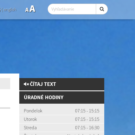
A
A
ý
|
english
ČÍTAJ TEXT
ÚRADNÉ HODINY
Pondelok
07:15 - 15:15
Utorok
07:15 - 15:15
Streda
07:15 - 16:30