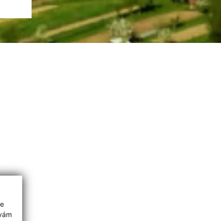
ie
 vám