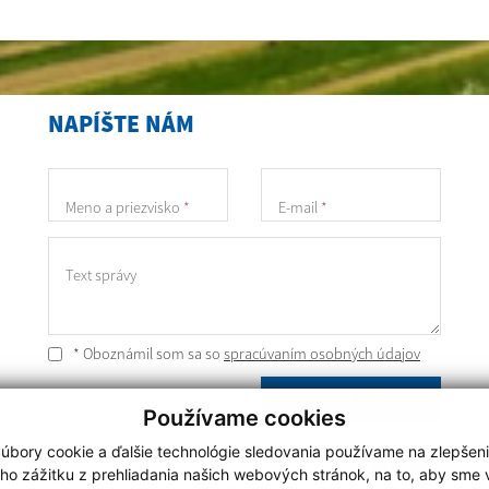
NAPÍŠTE NÁM
Meno a priezvisko
*
E-mail
*
Text správy
* Oboznámil som sa so
spracúvaním osobných údajov
ODOSLAŤ SPRÁVU
Používame cookies
úbory cookie a ďalšie technológie sledovania používame na zlepšen
Posledná aktualizácia:
24.07.2026
ho zážitku z prehliadania našich webových stránok, na to, aby sme