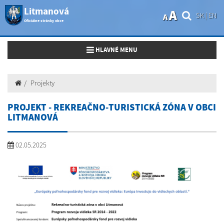
Litmanová
A
SK
|
EN
A
Oficiálne stránky obce
Toggle navigation
HLAVNÉ MENU
Projekty
PROJEKT - REKREAČNO-TURISTICKÁ ZÓNA V OBCI
LITMANOVÁ
02.05.2025