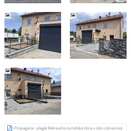
Propagácia - plagát Rekreačno-turistická zóna v obci Litmanová