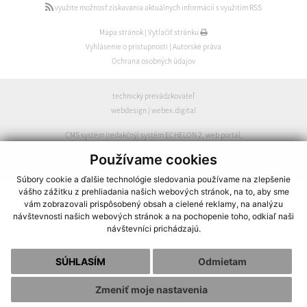
využite možnosť získavania aktuálnych informácií s využitím RSS
Mapa stránok
|
Vytlačiť stránku
Vyhlásenie o prístupnosti
|
Autorské práva
Ochrana osobných údajov
technický prevádzkovateľ
webdesign
|
webex.digital
CMS systém (redakčný) systém ECHELON 2
,
web portál
,
webhosting
,
webex.digital
,
domény
,
registrácia domény
,
Používame cookies
spoločnosť webex.digital
Súbory cookie a ďalšie technológie sledovania používame na zlepšenie
vášho zážitku z prehliadania našich webových stránok, na to, aby sme
vám zobrazovali prispôsobený obsah a cielené reklamy, na analýzu
návštevnosti našich webových stránok a na pochopenie toho, odkiaľ naši
návštevníci prichádzajú.
SÚHLASÍM
Odmietam
Zmeniť moje nastavenia