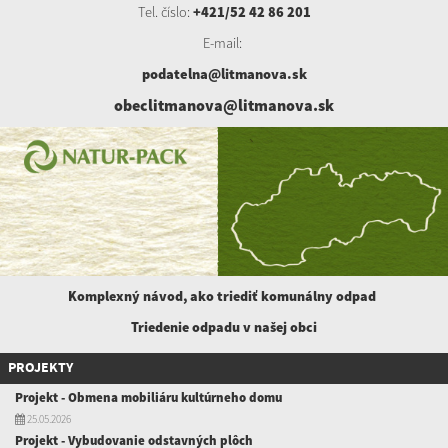
Tel. číslo:
+421/52 42 86 201
E-mail:
podatelna@litmanova.sk
obeclitmanova@litmanova.sk
Komplexný návod, ako triediť komunálny
odpad
Triedenie odpadu v našej obci
PROJEKTY
Projekt - Obmena mobiliáru kultúrneho domu
25.05.2026
Projekt - Vybudovanie odstavných plôch