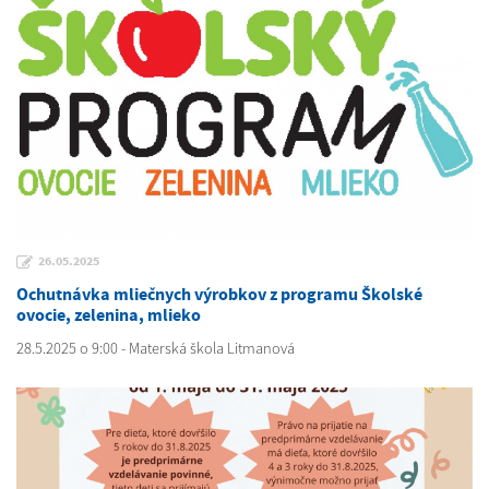
26.05.2025
Ochutnávka mliečnych výrobkov z programu Školské
ovocie, zelenina, mlieko
28.5.2025 o 9:00 - Materská škola Litmanová