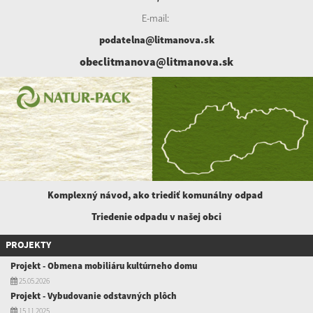
E-mail:
podatelna@litmanova.sk
obeclitmanova@litmanova.sk
Komplexný návod, ako triediť komunálny
odpad
Triedenie odpadu v našej obci
PROJEKTY
Projekt - Obmena mobiliáru kultúrneho domu
25.05.2026
Projekt - Vybudovanie odstavných plôch
15.11.2025