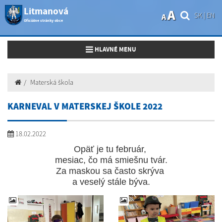
Litmanová
A
SK
|
EN
A
Oficiálne stránky obce
Toggle navigation
HLAVNÉ MENU
Materská škola
KARNEVAL V MATERSKEJ ŠKOLE 2022
18.02.2022
Opäť je tu február,
mesiac, čo má smiešnu tvár.
Za maskou sa často skrýva
a veselý stále býva.