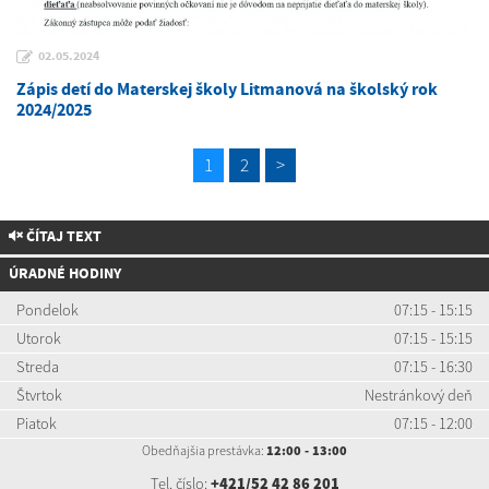
02.05.2024
Zápis detí do Materskej školy Litmanová na školský rok
2024/2025
1
2
>
ČÍTAJ TEXT
ÚRADNÉ HODINY
Pondelok
07:15 - 15:15
Utorok
07:15 - 15:15
Streda
07:15 - 16:30
Štvrtok
Nestránkový deň
Piatok
07:15 - 12:00
Obedňajšia prestávka:
12:00 - 13:00
Tel. číslo:
+421/52 42 86 201