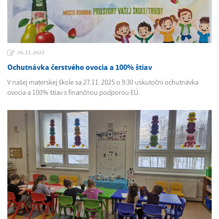
26.11.2025
Ochutnávka čerstvého ovocia a 100% štiav
V našej materskej škole sa 27.11. 2025 o 9:30 uskutoční ochutnávka
ovocia a 100% štiav s finančnou podporou EÚ.