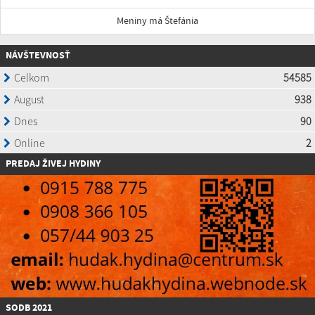
Meniny má Štefánia
NÁVŠTEVNOSŤ
P
REDAJ ŽIVEJ HYDINY
SODB 2021