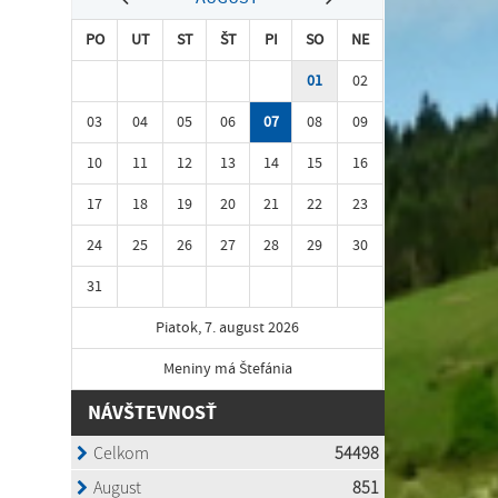
PO
UT
ST
ŠT
PI
SO
NE
01
02
03
04
05
06
07
08
09
10
11
12
13
14
15
16
17
18
19
20
21
22
23
24
25
26
27
28
29
30
31
Piatok, 7. august 2026
Meniny má Štefánia
NÁVŠTEVNOSŤ