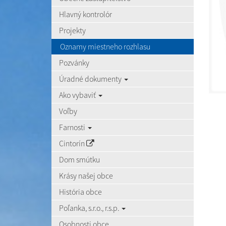
Hlavný kontrolór
Projekty
Oznamy miestneho rozhlasu
Pozvánky
Úradné dokumenty
Ako vybaviť
Voľby
Farnosti
Cintorín
Dom smútku
Krásy našej obce
História obce
Poľanka, s.r.o., r.s.p.
Osobnosti obce