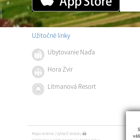
Užitočné linky
Ubytovanie Naďa
Hora Zvir
Litmanová Resort
S
Mapa stránok
|
Vytlačiť stránku
váš