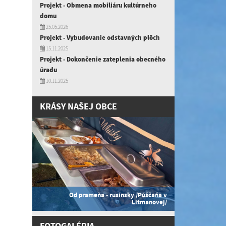
Projekt - Obmena mobiliáru kultúrneho
domu
25.05.2026
Projekt - Vybudovanie odstavných plôch
15.11.2025
Projekt - Dokončenie zateplenia obecného
úradu
10.11.2025
KRÁSY NAŠEJ OBCE
Od prameňa - rusínsky /Púščaňa v
Litmanovej/