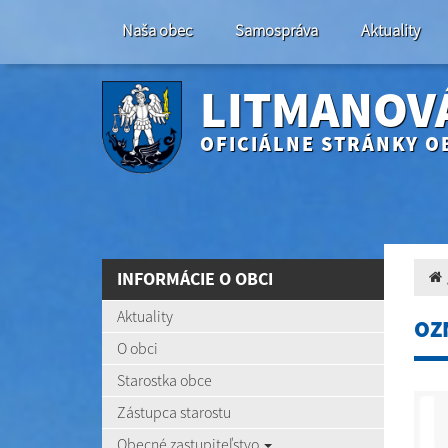
Naša obec
Samospráva
Aktuality
LITMANOV
OFICIÁLNE STRÁNKY O
INFORMÁCIE O OBCI
Aktuality
OZ
O obci
Starostka obce
Zástupca starostu
Obecné zastupiteľstvo