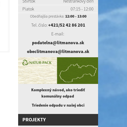
Štvrtok
Nestránkový deň
Piatok
07:15 - 12:00
Obedňajšia prestávka:
12:00 - 13:00
Tel. číslo:
+421/52 42 86 201
E-mail:
podatelna@litmanova.sk
obeclitmanova@litmanova.sk
Komplexný návod, ako triediť
komunálny
odpad
Triedenie odpadu v našej obci
PROJEKTY