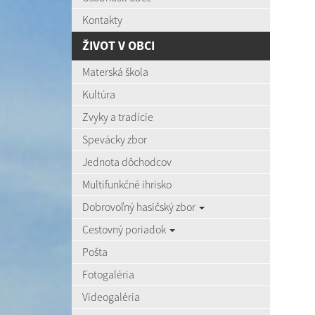
Kontakty
ŽIVOT V OBCI
Materská škola
Kultúra
Zvyky a tradície
Spevácky zbor
Jednota dôchodcov
Multifunkčné ihrisko
Dobrovoľný hasičský zbor
Cestovný poriadok
Pošta
Fotogaléria
Videogaléria