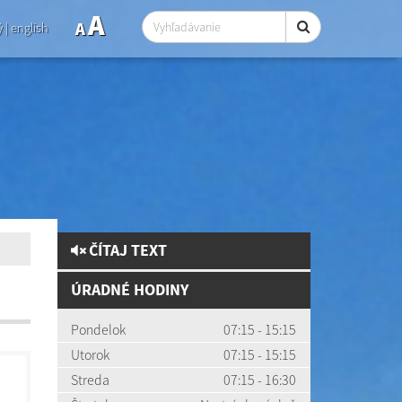
A
A
ý
|
english
ČÍTAJ TEXT
ÚRADNÉ HODINY
Pondelok
07:15 - 15:15
Utorok
07:15 - 15:15
Streda
07:15 - 16:30