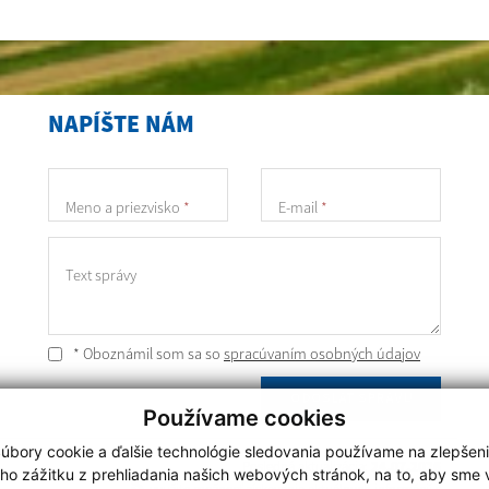
NAPÍŠTE NÁM
Meno a priezvisko
*
E-mail
*
Text správy
* Oboznámil som sa so
spracúvaním osobných údajov
ODOSLAŤ SPRÁVU
Používame cookies
úbory cookie a ďalšie technológie sledovania používame na zlepšen
Posledná aktualizácia:
24.07.2026
ho zážitku z prehliadania našich webových stránok, na to, aby sme