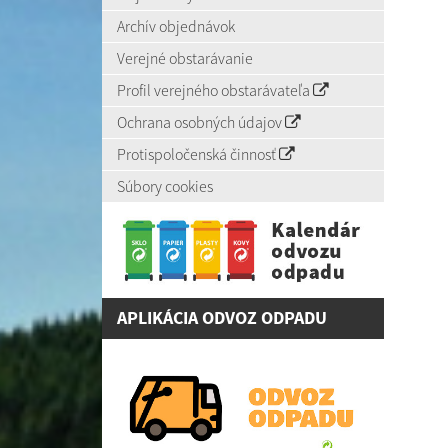
Archív objednávok
Verejné obstarávanie
Profil verejného obstarávateľa
Ochrana osobných údajov
Protispoločenská činnosť
Súbory cookies
APLIKÁCIA ODVOZ ODPADU