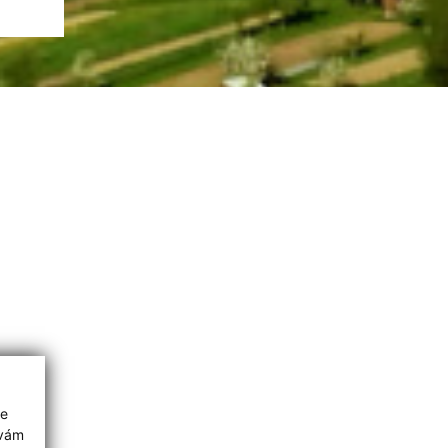
ie
 vám