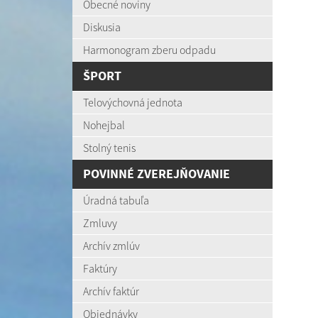
Obecné noviny
Diskusia
Harmonogram zberu odpadu
ŠPORT
Telovýchovná jednota
Nohejbal
Stolný tenis
POVINNÉ ZVEREJŇOVANIE
Úradná tabuľa
Zmluvy
Archív zmlúv
Faktúry
Archív faktúr
Objednávky