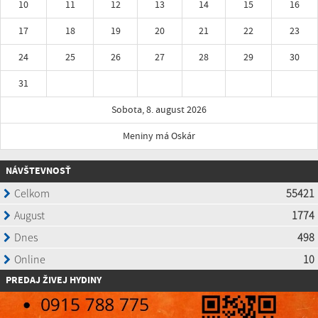
10
11
12
13
14
15
16
17
18
19
20
21
22
23
24
25
26
27
28
29
30
31
Sobota, 8. august 2026
Meniny má Oskár
NÁVŠTEVNOSŤ
P
REDAJ ŽIVEJ HYDINY