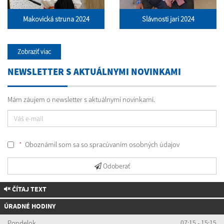
Makovická struna 2024
Slávnosti jari 2024
Zobraziť viac
NEWSLETTER S AKTUÁLNYMI NOVINKAMI
Mám záujem o newsletter s aktuálnymi novinkami.
*
Oboznámil som sa so
spracúvaním osobných údajov
Odoberať
ČÍTAJ TEXT
ÚRADNÉ HODINY
Pondelok
07:15 - 15:15