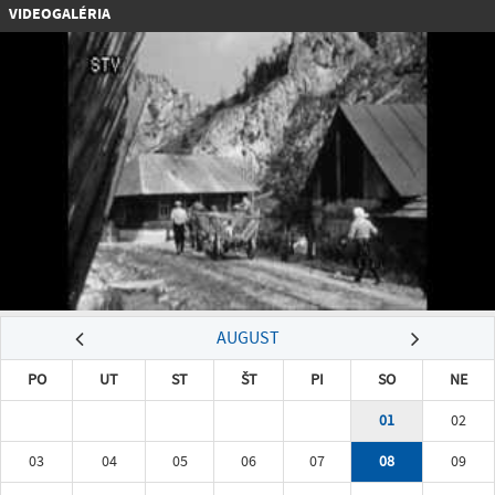
VIDEOGALÉRIA
AUGUST
PO
UT
ST
ŠT
PI
SO
NE
01
02
03
04
05
06
07
08
09