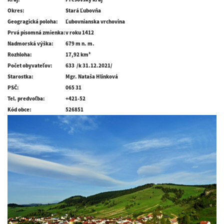
Okres:
Stará Ľubovňa
Geogragická poloha:
Ľubovnianska vrchovina
Prvá písomná zmienka:
v roku 1412
Nadmorská výška:
679 m n. m.
Rozhloha:
17,92 km²
Počet obyvateľov:
633 /k 31.12.2021/
Starostka:
Mgr. Nataša Hlinková
PSČ:
065 31
Tel. predvoľba:
+421-52
Kód obce:
526851