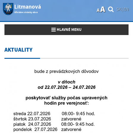
Litmanová
A
SK
|
EN
A
Oficiálne stránky obce
Toggle navigation
HLAVNÉ MENU
AKTUALITY