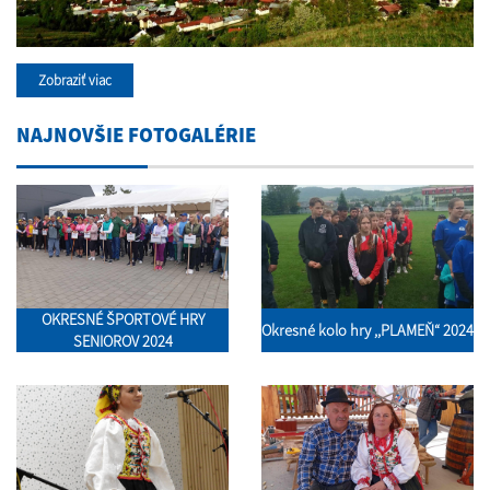
Zobraziť viac
NAJNOVŠIE FOTOGALÉRIE
OKRESNÉ ŠPORTOVÉ HRY
Okresné kolo hry ,,PLAMEŇ“ 2024
SENIOROV 2024