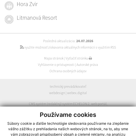
Hora Zvir
Litmanová Resort
Posledná aktualizácia:
24.07.2026
využite možnosť získavania aktuálnych informácií s využitím RSS
Mapa stránok
|
Vytlačiť stránku
Vyhlásenie o prístupnosti
|
Autorské práva
Ochrana osobných údajov
technický prevádzkovateľ
webdesign
|
webex.digital
CMS systém (redakčný) systém ECHELON 2
,
web portál
,
webhosting
,
webex.digital
,
domény
,
registrácia domény
,
Používame cookies
spoločnosť webex.digital
Súbory cookie a ďalšie technológie sledovania používame na zlepšenie
vášho zážitku z prehliadania našich webových stránok, na to, aby sme
vám zobrazovali prispôsobený obsah a cielené reklamy, na analýzu