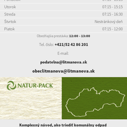
Utorok
07:15 - 15:15
Streda
07:15 - 16:30
Štvrtok
Nestránkový deň
Piatok
07:15 - 12:00
Obedňajšia prestávka:
12:00 - 13:00
Tel. číslo:
+421/52 42 86 201
E-mail:
podatelna@litmanova.sk
obeclitmanova@litmanova.sk
Komplexný návod, ako triediť komunálny
odpad