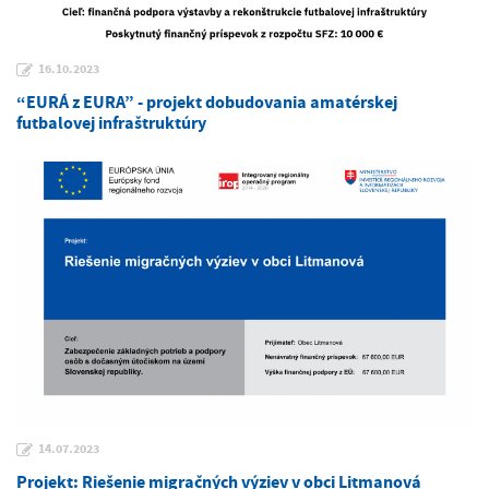
16.10.2023
“EURÁ z EURA” - projekt dobudovania amatérskej
futbalovej infraštruktúry
14.07.2023
Projekt: Riešenie migračných výziev v obci Litmanová