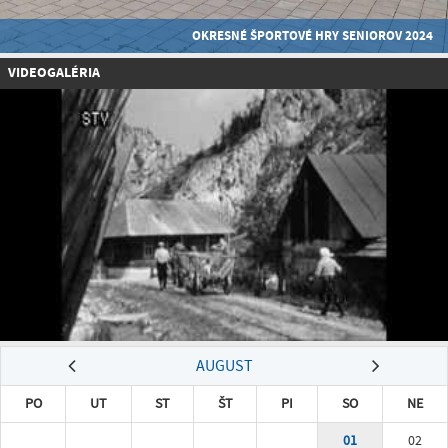
OKRESNÉ ŠPORTOVÉ HRY SENIOROV 2024
VIDEOGALÉRIA
AUGUST
PO
UT
ST
ŠT
PI
SO
NE
01
02