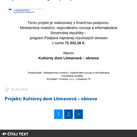
29.03.2023
Projekt: Kultúrny dom Litmanová – obnova
1
2
>
ČÍTAJ TEXT