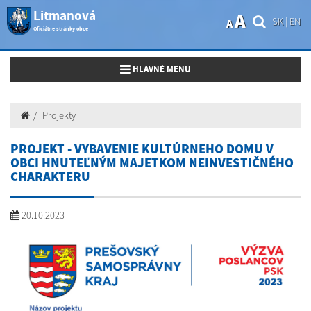
Litmanová
A
SK
|
EN
A
Oficiálne stránky obce
Toggle navigation
HLAVNÉ MENU
Projekty
PROJEKT - VYBAVENIE KULTÚRNEHO DOMU V
OBCI HNUTEĽNÝM MAJETKOM NEINVESTIČNÉHO
CHARAKTERU
20.10.2023