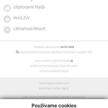
Ubytovanie Naďa
Hora Zvir
Litmanová Resort
Posledná aktualizácia:
24.07.2026
využite možnosť získavania aktuálnych informácií s využitím RSS
Mapa stránok
|
Vytlačiť stránku
Vyhlásenie o prístupnosti
|
Autorské práva
Ochrana osobných údajov
technický prevádzkovateľ
webdesign
|
webex.digital
CMS systém (redakčný) systém ECHELON 2
,
web portál
,
webhosting
,
webex.digital
,
domény
,
registrácia domény
,
Používame cookies
spoločnosť webex.digital