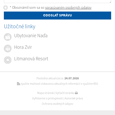
* Oboznámil som sa so
spracúvaním osobných údajov
ODOSLAŤ SPRÁVU
Užitočné linky
Ubytovanie Naďa
Hora Zvir
Litmanová Resort
Posledná aktualizácia:
24.07.2026
využite možnosť získavania aktuálnych informácií s využitím RSS
Mapa stránok
|
Vytlačiť stránku
Vyhlásenie o prístupnosti
|
Autorské práva
Ochrana osobných údajov