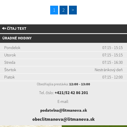
1
2
>
ČÍTAJ TEXT
ÚRADNÉ HODINY
Pondelok
07:15 - 15:15
Utorok
07:15 - 15:15
Streda
07:15 - 16:30
Štvrtok
Nestránkový deň
Piatok
07:15 - 12:00
Obedňajšia prestávka:
12:00 - 13:00
Tel. číslo:
+421/52 42 86 201
E-mail:
podatelna@litmanova.sk
obeclitmanova@litmanova.sk