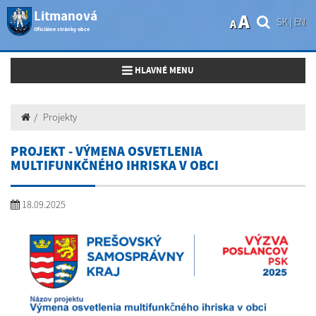
Litmanová
A
SK
|
EN
A
Oficiálne stránky obce
Toggle navigation
HLAVNÉ MENU
Projekty
PROJEKT - VÝMENA OSVETLENIA
MULTIFUNKČNÉHO IHRISKA V OBCI
18.09.2025