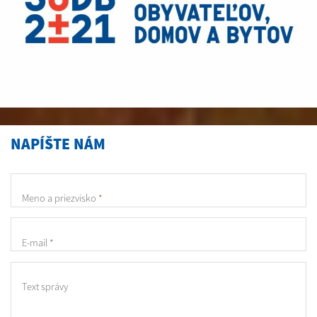
NAPÍŠTE NÁM
Meno a priezvisko
*
E-mail
*
Text správy