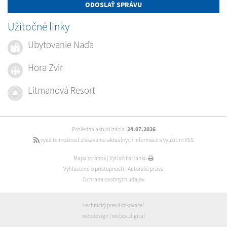
ODOSLAŤ SPRÁVU
Užitočné linky
Ubytovanie Naďa
Hora Zvir
Litmanová Resort
Posledná aktualizácia:
24.07.2026
využite možnosť získavania aktuálnych informácií s využitím RSS
Mapa stránok
|
Vytlačiť stránku
Vyhlásenie o prístupnosti
|
Autorské práva
Ochrana osobných údajov
technický prevádzkovateľ
webdesign
|
webex.digital