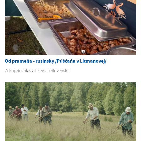
Od prameňa - rusínsky /Púščaňa v Litmanovej/
Zdroj: Rozhlas a televízia Slovenska