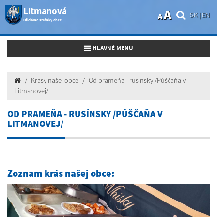
Litmanová
A
SK
|
EN
A
Oficiálne stránky obce
Toggle navigation
HLAVNÉ MENU
Krásy našej obce
Od prameňa - rusínsky /Púščaňa v
Litmanovej/
OD PRAMEŇA - RUSÍNSKY /PÚŠČAŇA V
LITMANOVEJ/
Zoznam krás našej obce: