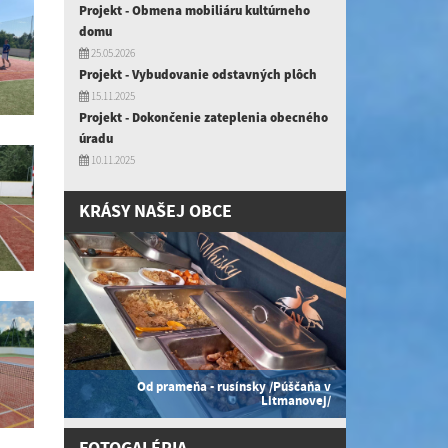
Projekt - Obmena mobiliáru kultúrneho
domu
25.05.2026
Projekt - Vybudovanie odstavných plôch
15.11.2025
Projekt - Dokončenie zateplenia obecného
úradu
10.11.2025
KRÁSY NAŠEJ OBCE
Od prameňa - rusínsky /Púščaňa v
Litmanovej/