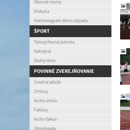
Obecné noviny
Diskusia
Harmonogram zberu odpadu
ŠPORT
Telovýchovná jednota
Nohejbal
Stolný tenis
POVINNÉ ZVEREJŇOVANIE
Úradná tabuľa
Zmluvy
Archív zmlúv
Faktúry
Archív faktúr
Objednávky