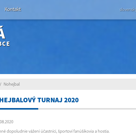
Kontakt
slovensk
Á
BCE
Nohejbal
HEJBALOVÝ TURNAJ 2020
08.2020
mné dopoludnie vážení účastníci, športoví fanúšikovia a hostia.