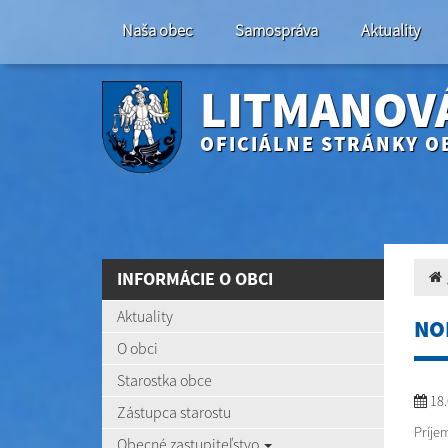
Naša obec
Samospráva
Aktuality
LITMANOV
OFICIÁLNE STRÁNKY O
INFORMÁCIE O OBCI
Aktuality
NO
O obci
Starostka obce
18.
Zástupca starostu
Príje
Obecné zastupiteľstvo