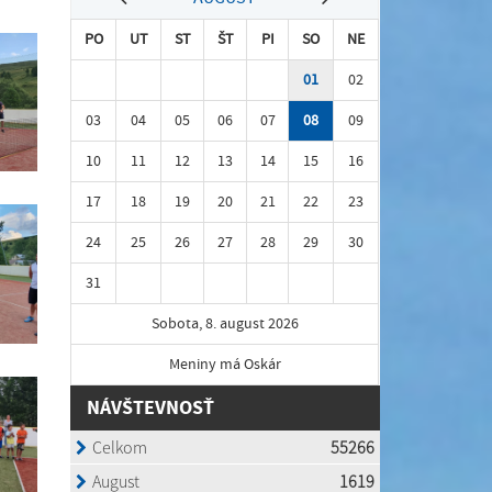
PO
UT
ST
ŠT
PI
SO
NE
01
02
03
04
05
06
07
08
09
10
11
12
13
14
15
16
17
18
19
20
21
22
23
24
25
26
27
28
29
30
31
Sobota, 8. august 2026
Meniny má Oskár
NÁVŠTEVNOSŤ