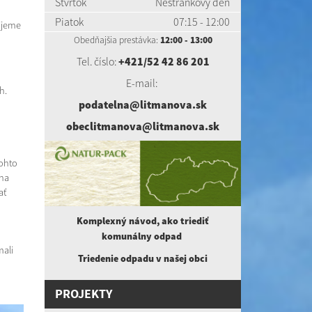
Štvrtok
Nestránkový deň
Piatok
07:15 - 12:00
žijeme
Obedňajšia prestávka:
12:00 - 13:00
Tel. číslo:
+421/52 42 86 201
E-mail:
h.
podatelna@litmanova.sk
obeclitmanova@litmanova.sk
ohto
 na
ať
Komplexný návod, ako triediť
komunálny
odpad
mali
Triedenie odpadu v našej obci
PROJEKTY