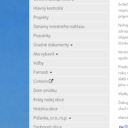
Srdeč
Hlavný kontrolór
nepri
príje
Projekty
Nohej
Oznamy miestneho rozhlasu
zdroj
Pozvánky
objav
Vznik
Úradné dokumenty
Verím
Ako vybaviť
spolo
Voľby
Predc
Farnosti
roku 
ďalší
Cintorín
jeho r
Dom smútku
Všetk
Krásy našej obce
Ďakuj
História obce
chuť 
Poľanka, s.r.o., r.s.p.
star
Osobnosti obce