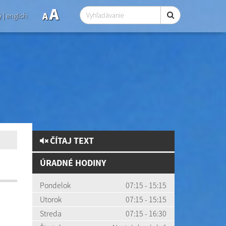
A
A
ý
|
english
ČÍTAJ TEXT
ÚRADNÉ HODINY
Pondelok
07:15 - 15:15
Utorok
07:15 - 15:15
Streda
07:15 - 16:30