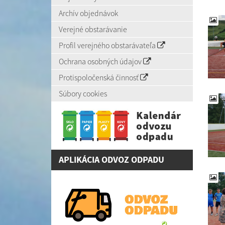
Archív objednávok
Verejné obstarávanie
Profil verejného obstarávateľa
Ochrana osobných údajov
Protispoločenská činnosť
Súbory cookies
APLIKÁCIA ODVOZ ODPADU