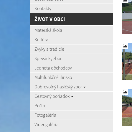
Kontakty
ŽIVOT V OBCI
Materská škola
Kultúra
Zvyky a tradície
Spevácky zbor
Jednota dôchodcov
Multifunkčné ihrisko
Dobrovoľný hasičský zbor
Cestovný poriadok
Pošta
Fotogaléria
Videogaléria