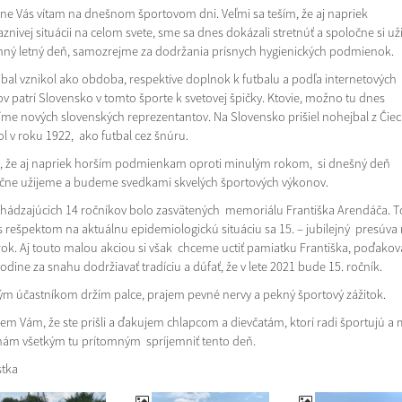
ne Vás vítam na dnešnom športovom dni. Veľmi sa teším, že aj napriek
aznivej situácii na celom svete, sme sa dnes dokázali stretnúť a spoločne si u
mný letný deň, samozrejme za dodržania prísnych hygienických podmienok.
bal vznikol ako obdoba, respektíve doplnok k futbalu a podľa internetových
ov patrí Slovensko v tomto športe k svetovej špičky. Ktovie, možno tu dnes
íme nových slovenských reprezentantov. Na Slovensko prišiel nohejbal z Čiec
ol v roku 1922, ako futbal cez šnúru.
, že aj napriek horším podmienkam oproti minulým rokom, si dnešný deň
čne užijeme a budeme svedkami skvelých športových výkonov.
hádzajúcich 14 ročníkov bolo zasvätených memoriálu Františka Arendáča. T
s rešpektom na aktuálnu epidemiologickú situáciu sa 15. – jubilejný presúva
 rok. Aj touto malou akciou si však chceme uctiť pamiatku Františka, poďakov
odine za snahu dodržiavať tradíciu a dúfať, že v lete 2021 bude 15. ročník.
ým účastníkom držím palce, prajem pevné nervy a pekný športový zážitok.
em Vám, že ste prišli a ďakujem chlapcom a dievčatám, ktorí radi športujú a 
nám všetkým tu prítomným spríjemniť tento deň.
ostka