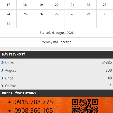
17
18
19
20
21
22
23
24
25
26
27
28
29
30
31
Štvrtok, 6. august 2026
Meniny má Jozefína
NÁVŠTEVNOSŤ
P
REDAJ ŽIVEJ HYDINY