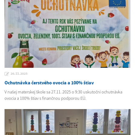
26.11.2025
Ochutnávka čerstvého ovocia a 100% štiav
V našej materskej škole sa 27.11. 2025 o 9:30 uskutoční ochutnávka
ovocia a 100% štiav s finančnou podporou EÚ.