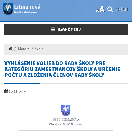
Litmanová
A
SK
|
EN
A
Oficiálne stránky obce
Toggle navigation
HLAVNÉ MENU
Materská škola
VYHLÁSENIE VOLIEB DO RADY ŠKOLY PRE
KATEGÓRIU ZAMESTNANCOV ŠKOLY A URČENIE
POČTU A ZLOŽENIA ČLENOV RADY ŠKOLY
02.06.2026