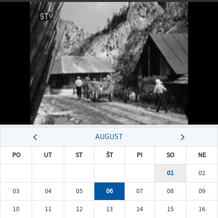
AUGUST
PO
UT
ST
ŠT
PI
SO
NE
01
02
03
04
05
06
07
08
09
10
11
12
13
14
15
16