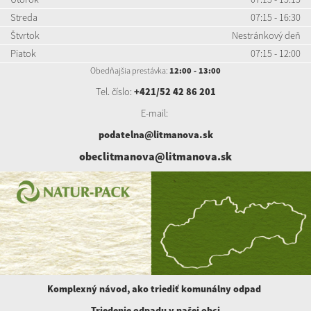
Streda
07:15 - 16:30
Štvrtok
Nestránkový deň
Piatok
07:15 - 12:00
Obedňajšia prestávka:
12:00 - 13:00
Tel. číslo:
+421/52 42 86 201
E-mail:
podatelna@litmanova.sk
obeclitmanova@litmanova.sk
Komplexný návod, ako triediť komunálny
odpad
Triedenie odpadu v našej obci