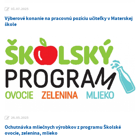
01.07.2025
Výberové konanie na pracovnú pozíciu učiteľky v Materskej
škole
26.05.2025
Ochutnávka mliečnych výrobkov z programu Školské
ovocie, zelenina, mlieko