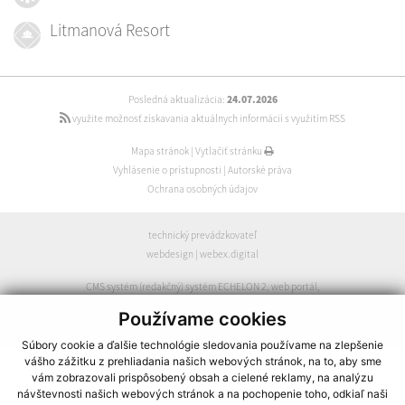
Litmanová Resort
Posledná aktualizácia:
24.07.2026
využite možnosť získavania aktuálnych informácií s využitím RSS
Mapa stránok
|
Vytlačiť stránku
Vyhlásenie o prístupnosti
|
Autorské práva
Ochrana osobných údajov
technický prevádzkovateľ
webdesign
|
webex.digital
CMS systém (redakčný) systém ECHELON 2
,
web portál
,
webhosting
,
webex.digital
,
domény
,
registrácia domény
,
Používame cookies
spoločnosť webex.digital
Súbory cookie a ďalšie technológie sledovania používame na zlepšenie
vášho zážitku z prehliadania našich webových stránok, na to, aby sme
vám zobrazovali prispôsobený obsah a cielené reklamy, na analýzu
návštevnosti našich webových stránok a na pochopenie toho, odkiaľ naši