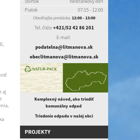
Štvrtok
Nestránkový deň
Piatok
07:15 - 12:00
Obedňajšia prestávka:
12:00 - 13:00
Tel. číslo:
+421/52 42 86 201
E-mail:
í,
podatelna@litmanova.sk
obeclitmanova@litmanova.sk
osť
 aj
e
Komplexný návod, ako triediť
nia,
komunálny
odpad
Triedenie odpadu v našej obci
ka
PROJEKTY