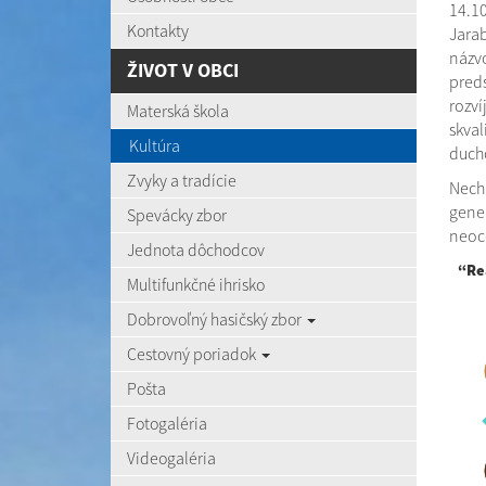
14.10
Kontakty
Jarab
názv
ŽIVOT V OBCI
preds
rozví
Materská škola
skval
Kultúra
ducho
Zvyky a tradície
Nech 
gener
Spevácky zbor
neoce
Jednota dôchodcov
“Re
Multifunkčné ihrisko
Dobrovoľný hasičský zbor
Cestovný poriadok
Pošta
Fotogaléria
Videogaléria