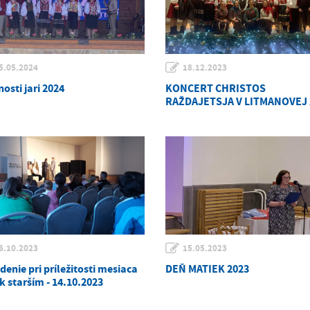
5.05.2024
18.12.2023
osti jari 2024
KONCERT CHRISTOS
RAŽDAJETSJA V LITMANOVEJ 
6.10.2023
15.05.2023
enie pri príležitosti mesiaca
DEŇ MATIEK 2023
k starším - 14.10.2023