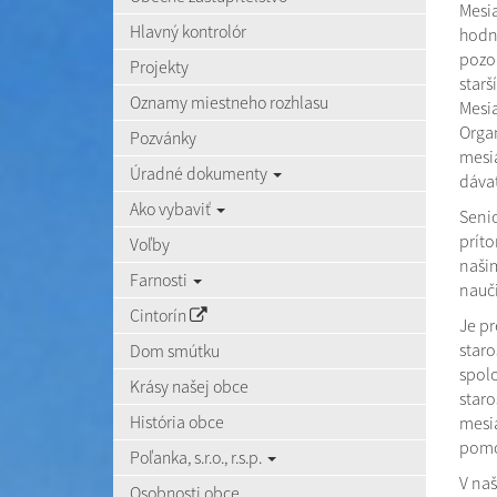
Mesia
Hlavný kontrolór
hodno
pozor
Projekty
star
Oznamy miestneho rozhlasu
Mesi
Organ
Pozvánky
mesia
Úradné dokumenty
dávať
Ako vybaviť
Senio
príto
Voľby
naši
Farnosti
nauči
Cintorín
Je pr
staro
Dom smútku
spol
Krásy našej obce
staro
História obce
mesia
pomoc
Poľanka, s.r.o., r.s.p.
V naš
Osobnosti obce