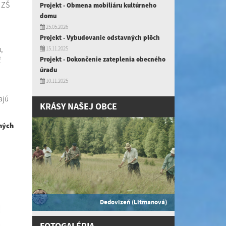
 ZŠ
Projekt - Obmena mobiliáru kultúrneho
domu
25.05.2026
Projekt - Vybudovanie odstavných plôch
,
15.11.2025
Projekt - Dokončenie zateplenia obecného
ť
úradu
10.11.2025
ajú
KRÁSY NAŠEJ OBCE
ných
Dedovizeň (Litmanová)