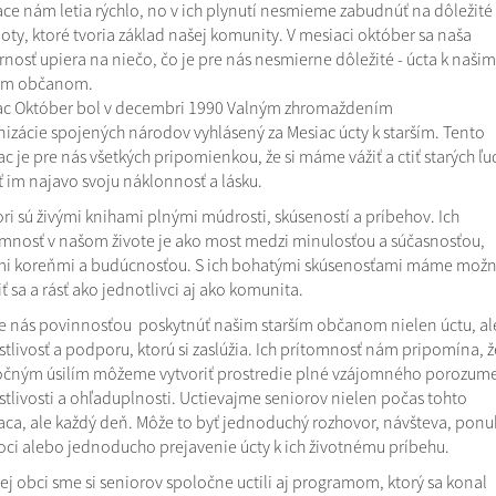
ce nám letia rýchlo, no v ich plynutí nesmieme zabudnúť na dôležité
ty, ktoré tvoria základ našej komunity. V mesiaci október sa naša
nosť upiera na niečo, čo je pre nás nesmierne dôležité - úcta k našim
ším občanom.
ac Október bol v decembri 1990 Valným zhromaždením
izácie spojených národov vyhlásený za Mesiac úcty k starším. Tento
c je pre nás všetkých pripomienkou, že si máme vážiť a ctiť starých ľud
 im najavo svoju náklonnosť a lásku.
ri sú živými knihami plnými múdrosti, skúseností a príbehov. Ich
mnosť v našom živote je ako most medzi minulosťou a súčasnosťou,
mi koreňmi a budúcnosťou. S ich bohatými skúsenosťami máme možn
ť sa a rásť ako jednotlivci aj ako komunita.
e nás povinnosťou poskytnúť našim starším občanom nielen úctu, ale
stlivosť a podporu, ktorú si zaslúžia. Ich prítomnosť nám pripomína, ž
očným úsilím môžeme vytvoriť prostredie plné vzájomného porozume
stlivosti a ohľaduplnosti. Uctievajme seniorov nielen počas tohto
ca, ale každý deň. Môže to byť jednoduchý rozhovor, návšteva, ponu
i alebo jednoducho prejavenie úcty k ich životnému príbehu.
ej obci sme si seniorov spoločne uctili aj programom, ktorý sa konal