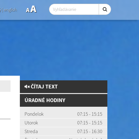
A
A
ý
|
english
ČÍTAJ TEXT
ÚRADNÉ HODINY
Pondelok
07:15 - 15:15
Utorok
07:15 - 15:15
Streda
07:15 - 16:30