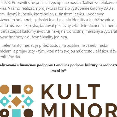
.2023. Pripravili sme pre nich vystúpenie našich škôlkarov a žiakov zo
ina. V rámci realizácie projektu sa konalo vystúpenie činohry DAD s
om Hlavný bubeník, ktoré bolo v rusínskom jazyku. Uvedeným
tavením bola snaha prispieť k zachovaniu identity a k udržiavaniu a
janiu rusínskeho jazyka, budovať pozitívny vzťah k tradičnému umeniu
itniť a zlepšiť kultúrny život rusínskej národnostnej menšiny a vytvára
vné hodnoty a duševné kvality jedinca.
nielen tento mesiac je príležitosťou na posilnenie väzieb medzi
áciami a prejav úcty k tým, ktorí nám svojou múdrosťou a láskou dáv
niteľný dar.
alizované s finančnou podporou Fondu na podporu kultúry národnost
menšín“