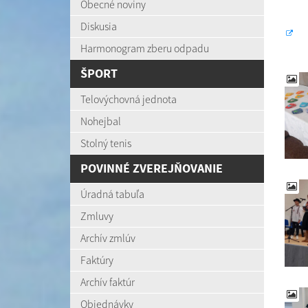
Obecné noviny
Diskusia
Harmonogram zberu odpadu
ŠPORT
Telovýchovná jednota
Nohejbal
Stolný tenis
POVINNÉ ZVEREJŇOVANIE
Úradná tabuľa
Zmluvy
Archív zmlúv
Faktúry
Archív faktúr
Objednávky