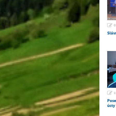
0
Slávn
1
Posed
úcty 