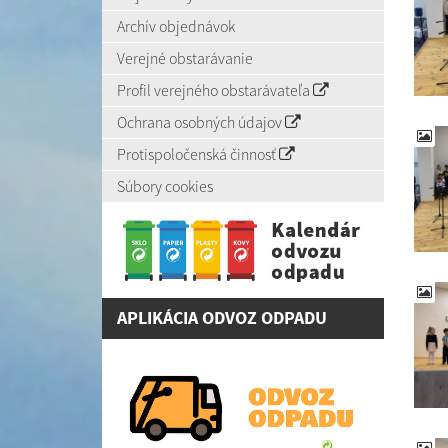
Archív objednávok
Verejné obstarávanie
Profil verejného obstarávateľa
Ochrana osobných údajov
Protispoločenská činnosť
Súbory cookies
APLIKÁCIA ODVOZ ODPADU