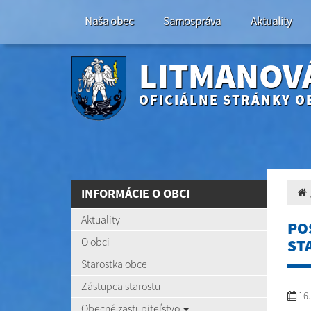
Naša obec
Samospráva
Aktuality
LITMANOV
OFICIÁLNE STRÁNKY O
INFORMÁCIE O OBCI
Aktuality
PO
O obci
STA
Starostka obce
Zástupca starostu
16.
Obecné zastupiteľstvo