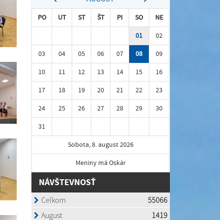
PO
UT
ST
ŠT
PI
SO
NE
01
02
03
04
05
06
07
08
09
10
11
12
13
14
15
16
17
18
19
20
21
22
23
24
25
26
27
28
29
30
31
Sobota, 8. august 2026
Meniny má Oskár
NÁVŠTEVNOSŤ