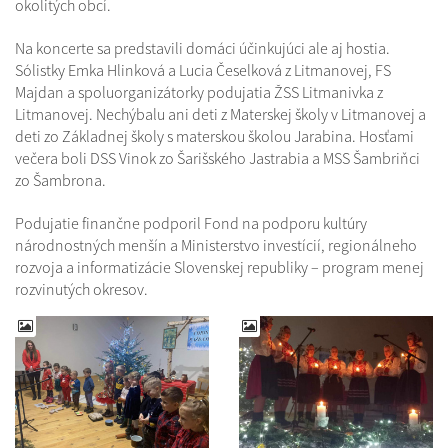
okolitých obcí.
Na koncerte sa predstavili domáci účinkujúci ale aj hostia.
Sólistky Emka Hlinková a Lucia Česelková z Litmanovej, FS
Majdan a spoluorganizátorky podujatia ŽSS Litmanivka z
Litmanovej. Nechýbalu ani deti z Materskej školy v Litmanovej a
deti zo Základnej školy s materskou školou Jarabina. Hosťami
večera boli DSS Vinok zo Šarišského Jastrabia a MSS Šambriňci
zo Šambrona.
Podujatie finančne podporil Fond na podporu kultúry
národnostných menšín a Ministerstvo investícií, regionálneho
rozvoja a informatizácie Slovenskej republiky – program menej
rozvinutých okresov.