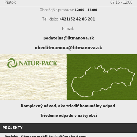
Piatok
07:15 - 12:00
Obedňajšia prestávka:
12:00 - 13:00
Tel. číslo:
+421/52 42 86 201
E-mail:
podatelna@litmanova.sk
obeclitmanova@litmanova.sk
Komplexný návod, ako triediť komunálny
odpad
Triedenie odpadu v našej obci
PROJEKTY
Projekt - Obmena mobiliáru kultúrneho domu