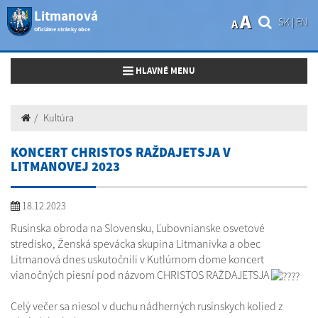
Litmanová
A
SK
|
EN
A
Oficiálne stránky obce
Toggle navigation
HLAVNÉ MENU
Kultúra
KONCERT CHRISTOS RAŽDAJETSJA V
LITMANOVEJ 2023
18.12.2023
Rusínska obroda na Slovensku, Ľubovnianske osvetové
stredisko, Ženská spevácka skupina Litmanivka a obec
Litmanová dnes uskutočnili v Kutlúrnom dome koncert
vianočných piesní pod názvom CHRISTOS RAŽDAJETSJA
Celý večer sa niesol v duchu nádherných rusínskych kolied z