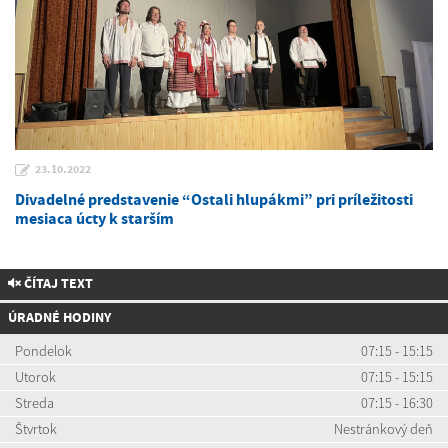
23.10.2022
Divadelné predstavenie “Ostali hlupákmi” pri príležitosti
mesiaca úcty k starším
ČÍTAJ TEXT
ÚRADNÉ HODINY
Pondelok
07:15 - 15:15
Utorok
07:15 - 15:15
Streda
07:15 - 16:30
Štvrtok
Nestránkový deň