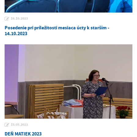
16.10.2023
Posedenie pri príležitosti mesiaca úcty k starším -
14.10.2023
15.05.2023
DEŇ MATIEK 2023