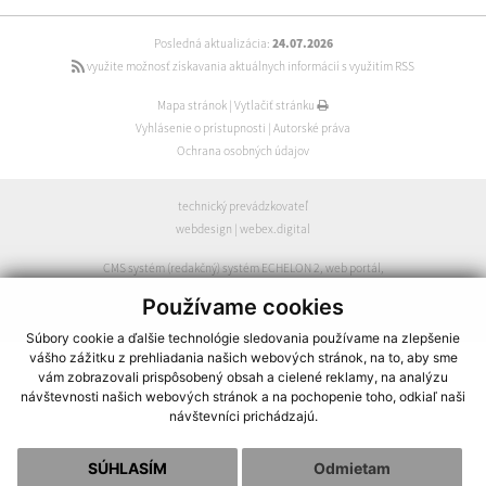
Posledná aktualizácia:
24.07.2026
využite možnosť získavania aktuálnych informácií s využitím RSS
Mapa stránok
|
Vytlačiť stránku
Vyhlásenie o prístupnosti
|
Autorské práva
Ochrana osobných údajov
technický prevádzkovateľ
webdesign
|
webex.digital
CMS systém (redakčný) systém ECHELON 2
,
web portál
,
webhosting
,
webex.digital
,
domény
,
registrácia domény
,
Používame cookies
spoločnosť webex.digital
Súbory cookie a ďalšie technológie sledovania používame na zlepšenie
vášho zážitku z prehliadania našich webových stránok, na to, aby sme
vám zobrazovali prispôsobený obsah a cielené reklamy, na analýzu
návštevnosti našich webových stránok a na pochopenie toho, odkiaľ naši
návštevníci prichádzajú.
SÚHLASÍM
Odmietam