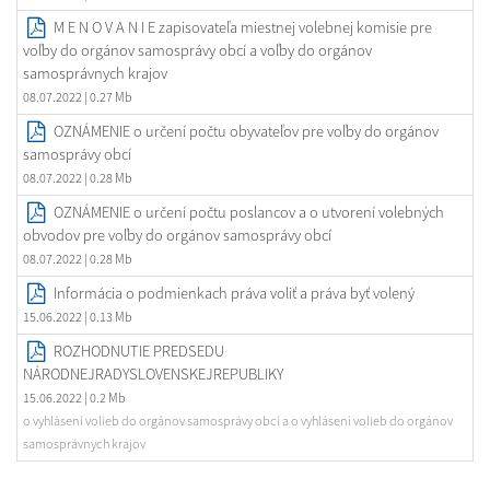
M E N O V A N I E zapisovateľa miestnej volebnej komisie pre
voľby do orgánov samosprávy obcí a voľby do orgánov
samosprávnych krajov
08.07.2022
| 0.27 Mb
OZNÁMENIE o určení počtu obyvateľov pre voľby do orgánov
samosprávy obcí
08.07.2022
| 0.28 Mb
OZNÁMENIE o určení počtu poslancov a o utvorení volebných
obvodov pre voľby do orgánov samosprávy obcí
08.07.2022
| 0.28 Mb
Informácia o podmienkach práva voliť a práva byť volený
15.06.2022
| 0.13 Mb
ROZHODNUTIE PREDSEDU
NÁRODNEJRADYSLOVENSKEJREPUBLIKY
15.06.2022
| 0.2 Mb
o vyhlásení volieb do orgánov samosprávy obcí a o vyhlásení volieb do orgánov
samosprávnych krajov