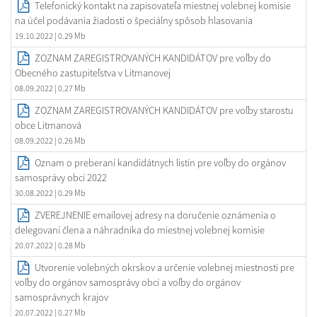
Telefonický kontakt na zapisovateľa miestnej volebnej komisie
na účel podávania žiadosti o špeciálny spôsob hlasovania
19.10.2022
| 0.29 Mb
ZOZNAM ZAREGISTROVANÝCH KANDIDÁTOV pre voľby do
Obecného zastupiteľstva v Litmanovej
08.09.2022
| 0.27 Mb
ZOZNAM ZAREGISTROVANÝCH KANDIDÁTOV pre voľby starostu
obce Litmanová
08.09.2022
| 0.26 Mb
Oznam o preberaní kandidátnych listín pre voľby do orgánov
samosprávy obcí 2022
30.08.2022
| 0.29 Mb
ZVEREJNENIE emailovej adresy na doručenie oznámenia o
delegovaní člena a náhradníka do miestnej volebnej komisie
20.07.2022
| 0.28 Mb
Utvorenie volebných okrskov a určenie volebnej miestnosti pre
voľby do orgánov samosprávy obcí a voľby do orgánov
samosprávnych krajov
20.07.2022
| 0.27 Mb