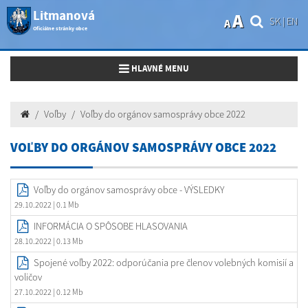
Litmanová
A
SK
|
EN
A
Oficiálne stránky obce
Toggle navigation
HLAVNÉ MENU
Voľby
Voľby do orgánov samosprávy obce 2022
VOĽBY DO ORGÁNOV SAMOSPRÁVY OBCE 2022
Voľby do orgánov samosprávy obce - VÝSLEDKY
29.10.2022
| 0.1 Mb
INFORMÁCIA O SPÔSOBE HLASOVANIA
28.10.2022
| 0.13 Mb
Spojené voľby 2022: odporúčania pre členov volebných komisií a
voličov
27.10.2022
| 0.12 Mb