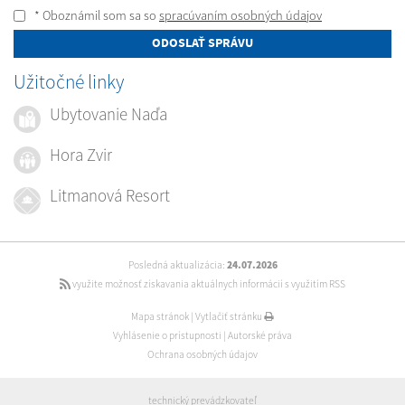
* Oboznámil som sa so
spracúvaním osobných údajov
ODOSLAŤ SPRÁVU
Užitočné linky
Ubytovanie Naďa
Hora Zvir
Litmanová Resort
Posledná aktualizácia:
24.07.2026
využite možnosť získavania aktuálnych informácií s využitím RSS
Mapa stránok
|
Vytlačiť stránku
Vyhlásenie o prístupnosti
|
Autorské práva
Ochrana osobných údajov
technický prevádzkovateľ