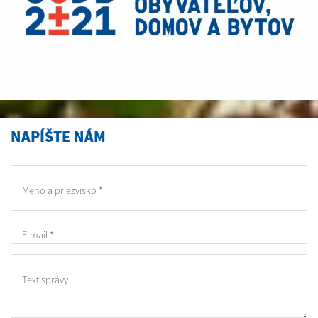
NAPÍŠTE NÁM
Meno a priezvisko
*
E-mail
*
Text správy