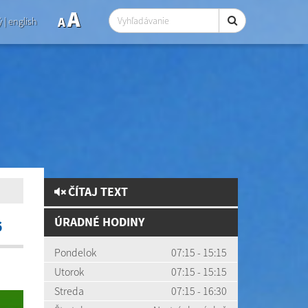
A
A
ý
|
english
ČÍTAJ TEXT
ÚRADNÉ HODINY
6
Pondelok
07:15 - 15:15
Utorok
07:15 - 15:15
Streda
07:15 - 16:30