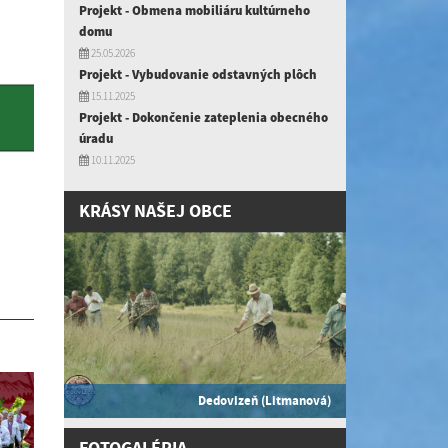
Projekt - Obmena mobiliáru kultúrneho
domu
25.05.2026
Projekt - Vybudovanie odstavných plôch
15.11.2025
Projekt - Dokončenie zateplenia obecného
úradu
10.11.2025
KRÁSY NAŠEJ OBCE
Dedovizeň (Litmanová)