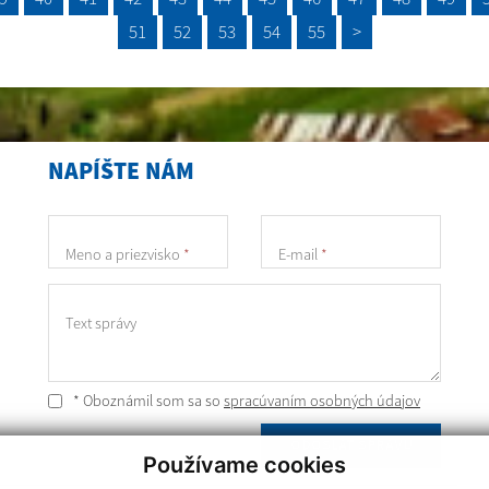
51
52
53
54
55
>
NAPÍŠTE NÁM
Meno a priezvisko
*
E-mail
*
Text správy
* Oboznámil som sa so
spracúvaním osobných údajov
ODOSLAŤ SPRÁVU
Používame cookies