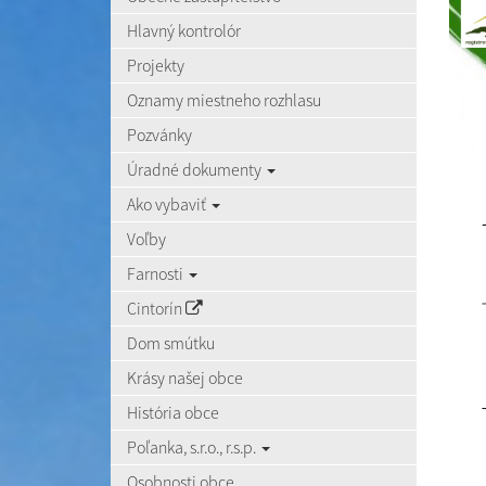
Hlavný kontrolór
Projekty
Oznamy miestneho rozhlasu
Pozvánky
Úradné dokumenty
Ako vybaviť
Voľby
Farnosti
Cintorín
Dom smútku
Krásy našej obce
História obce
Poľanka, s.r.o., r.s.p.
Osobnosti obce