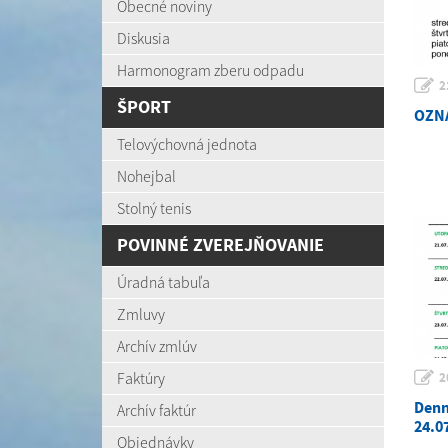
Obecné noviny
Diskusia
Harmonogram zberu odpadu
2
ŠPORT
OZNÁ
Telovýchovná jednota
Nohejbal
Stolný tenis
POVINNÉ ZVEREJŇOVANIE
Úradná tabuľa
Zmluvy
Archív zmlúv
Faktúry
2
Denn
Archív faktúr
24.0
Objednávky