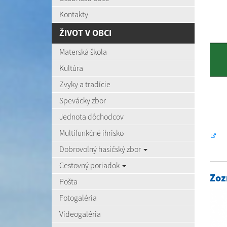
Kontakty
ŽIVOT V OBCI
Materská škola
Kultúra
Zvyky a tradície
Spevácky zbor
Jednota dôchodcov
Multifunkčné ihrisko
Dobrovoľný hasičský zbor
Cestovný poriadok
Zoz
Pošta
Fotogaléria
Videogaléria