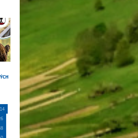
NÝCH
14
26
38
50