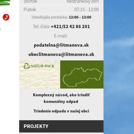
Štvrtok
Nestránkový deň
Piatok
07:15 - 12:00
Obedňajšia prestávka:
12:00 - 13:00
Tel. číslo:
+421/52 42 86 201
E-mail:
podatelna@litmanova.sk
obeclitmanova@litmanova.sk
Komplexný návod, ako triediť
komunálny
odpad
Triedenie odpadu v našej obci
PROJEKTY