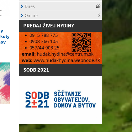
P
REDAJ ŽIVEJ HYDINY
ly
školy
nov
SODB 2021