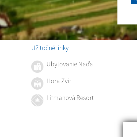
Užitočné linky
Ubytovanie Naďa
Hora Zvir
Litmanová Resort