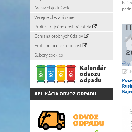
Poľank
Archív objednávok
podni
Verejné obstarávanie
Profil verejného obstarávateľa
Ochrana osobných údajov
Protispoločenská činnosť
Súbory cookies
1
Pozv
Rusí
Baje
APLIKÁCIA ODVOZ ODPADU