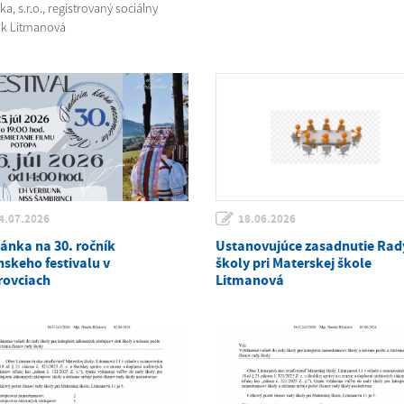
a, s.r.o., registrovaný sociálny
k Litmanová
4.07.2026
18.06.2026
ánka na 30. ročník
Ustanovujúce zasadnutie Rad
nskeho festivalu v
školy pri Materskej škole
rovciach
Litmanová