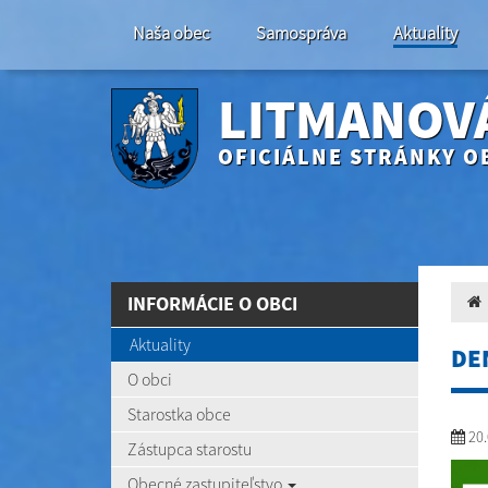
Naša obec
Samospráva
Aktuality
LITMANOV
OFICIÁLNE STRÁNKY O
INFORMÁCIE O OBCI
Aktuality
DE
O obci
Starostka obce
20.
Zástupca starostu
Obecné zastupiteľstvo