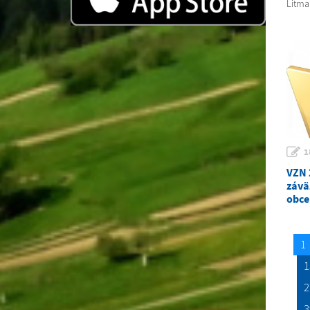
Litma
1
VZN 
závä
obce
1
1
2
3