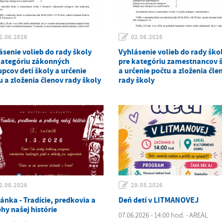
2.06.2026
02.06.2026
ásenie volieb do rady školy
Vyhlásenie volieb do rady ško
kategóriu zákonných
pre kategóriu zamestnancov 
upcov detí školy a určenie
a určenie počtu a zloženia čle
u a zloženia členov rady školy
rady školy
2.06.2026
29.05.2026
ánka - Tradície, predkovia a
Deň detí v LITMANOVEJ
hy našej histórie
07.06.2026 - 14:00 hod. - AREÁL