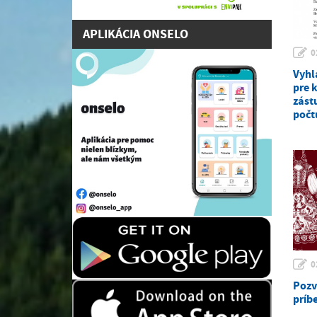
APLIKÁCIA ONSELO
0
Vyhl
pre 
zást
počt
0
Pozv
príbe