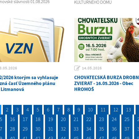
novské slávnosti 01.08.2026
KULTURNÉHO DOMU
8.05.2026
14.05.2026
2/2026 ktorým sa vyhlasuje
CHOVATEĽSKÁ BURZA DROB
zná časť Územného plánu
ZVIERAT - 16.05.2026 - Obec
 Litmanová
HROMOŠ
2
3
4
5
6
7
8
9
10
11
12
13
5
16
17
18
19
20
21
22
23
24
25
7
28
29
30
31
32
33
34
35
36
37
9
40
41
42
43
44
45
46
47
48
49