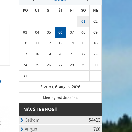
PO
UT
ST
ŠT
PI
SO
NE
01
02
03
04
05
06
07
08
09
10
11
12
13
14
15
16
17
18
19
20
21
22
23
24
25
26
27
28
29
30
31
y
Štvrtok, 6. august 2026
Meniny má Jozefína
NÁVŠTEVNOSŤ