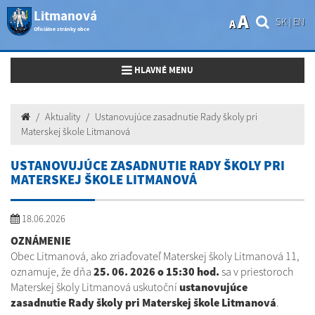
Litmanová
A
SK
|
EN
A
Oficiálne stránky obce
Toggle navigation
HLAVNÉ MENU
Aktuality
Ustanovujúce zasadnutie Rady školy pri
Materskej škole Litmanová
USTANOVUJÚCE ZASADNUTIE RADY ŠKOLY PRI
MATERSKEJ ŠKOLE LITMANOVÁ
18.06.2026
OZNÁMENIE
Obec Litmanová, ako zriaďovateľ Materskej školy Litmanová 11,
oznamuje, že dňa
25. 06. 2026 o 15:30 hod.
sa v priestoroch
Materskej školy Litmanová uskutoční
ustanovujúce
zasadnutie Rady školy pri Materskej škole Litmanová
.