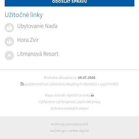
ODOSLAŤ SPRÁVU
Užitočné linky
Ubytovanie Naďa
Hora Zvir
Litmanová Resort
Posledná aktualizácia:
24.07.2026
využite možnosť získavania aktuálnych informácií s využitím RSS
Mapa stránok
|
Vytlačiť stránku
Vyhlásenie o prístupnosti
|
Autorské práva
Ochrana osobných údajov
technický prevádzkovateľ
webdesign
|
webex.digital