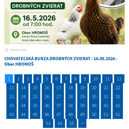
14.05.2026
CHOVATEĽSKÁ BURZA DROBNÝCH ZVIERAT - 16.05.2026 -
Obec HROMOŠ
1
2
3
4
5
6
7
8
9
10
11
12
13
14
15
16
17
18
19
20
21
22
23
24
25
26
27
28
29
30
31
32
33
34
35
36
37
38
39
40
41
42
43
44
45
46
47
48
49
50
51
52
53
54
55
>