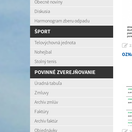
Obecné noviny
Diskusia
Harmonogram zberu odpadu
ŠPORT
Telovýchovná jednota
2
Nohejbal
OZNÁ
Stolný tenis
POVINNÉ ZVEREJŇOVANIE
Úradná tabuľa
Zmluvy
Archív zmlúv
Faktúry
Archív faktúr
Objednávky
2