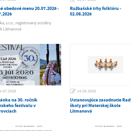
é obedové menu 20.07.2026 -
Ružbašské trhy folklóru -
7.2026
02.08.2026
a, s.r.o., registrovaný sociálny
k Litmanová
4.07.2026
18.06.2026
ánka na 30. ročník
Ustanovujúce zasadnutie Rad
nskeho festivalu v
školy pri Materskej škole
rovciach
Litmanová