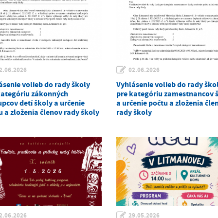
2.06.2026
02.06.2026
ásenie volieb do rady školy
Vyhlásenie volieb do rady ško
kategóriu zákonných
pre kategóriu zamestnancov 
upcov detí školy a určenie
a určenie počtu a zloženia čle
u a zloženia členov rady školy
rady školy
2.06.2026
29.05.2026