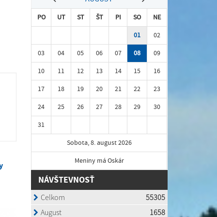
PO
UT
ST
ŠT
PI
SO
NE
01
02
03
04
05
06
07
08
09
10
11
12
13
14
15
16
17
18
19
20
21
22
23
24
25
26
27
28
29
30
31
Sobota, 8. august 2026
Meniny má Oskár
y
NÁVŠTEVNOSŤ