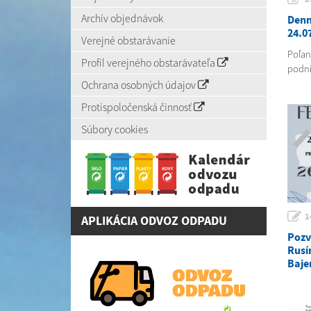
Archív objednávok
Denn
24.0
Verejné obstarávanie
Poľank
Profil verejného obstarávateľa
podni
Ochrana osobných údajov
Protispoločenská činnosť
Súbory cookies
1
APLIKÁCIA ODVOZ ODPADU
Pozv
Rusí
Baje