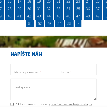
5
16
17
18
19
20
21
22
23
24
25
7
28
29
30
31
32
33
34
35
36
37
9
40
41
42
43
44
45
46
47
48
49
51
52
53
54
55
>
NAPÍŠTE NÁM
Meno a priezvisko
*
E-mail
*
Text správy
* Oboznámil som sa so
spracúvaním osobných údajov