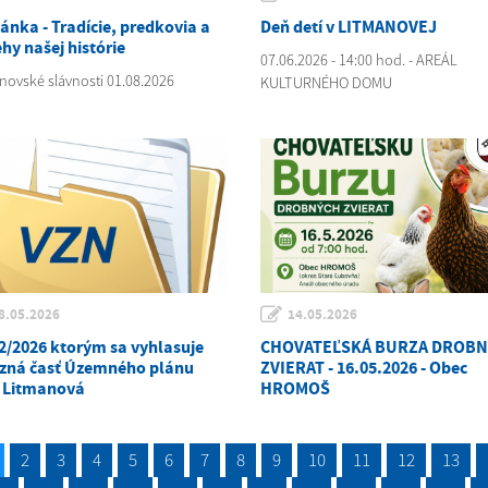
ánka - Tradície, predkovia a
Deň detí v LITMANOVEJ
hy našej histórie
07.06.2026 - 14:00 hod. - AREÁL
novské slávnosti 01.08.2026
KULTURNÉHO DOMU
8.05.2026
14.05.2026
2/2026 ktorým sa vyhlasuje
CHOVATEĽSKÁ BURZA DROB
zná časť Územného plánu
ZVIERAT - 16.05.2026 - Obec
 Litmanová
HROMOŠ
2
3
4
5
6
7
8
9
10
11
12
13