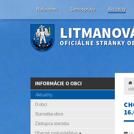
Naša obec
Samospráva
Aktuality
LITMANOV
OFICIÁLNE STRÁNKY O
INFORMÁCIE O OBCI
HR
Aktuality
CH
O obci
16
Starostka obce
Zástupca starostu
Obecné zastupiteľstvo
14.