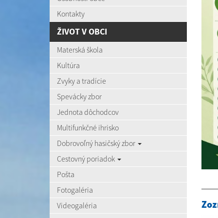
Kontakty
ŽIVOT V OBCI
Materská škola
Kultúra
Zvyky a tradície
Spevácky zbor
Jednota dôchodcov
Multifunkčné ihrisko
Dobrovoľný hasičský zbor
Cestovný poriadok
Pošta
Fotogaléria
Zoz
Videogaléria