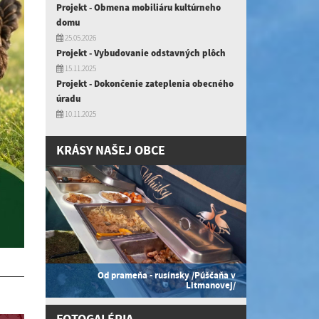
Projekt - Obmena mobiliáru kultúrneho
domu
25.05.2026
Projekt - Vybudovanie odstavných plôch
15.11.2025
Projekt - Dokončenie zateplenia obecného
úradu
10.11.2025
KRÁSY NAŠEJ OBCE
Od prameňa - rusínsky /Púščaňa v
Litmanovej/