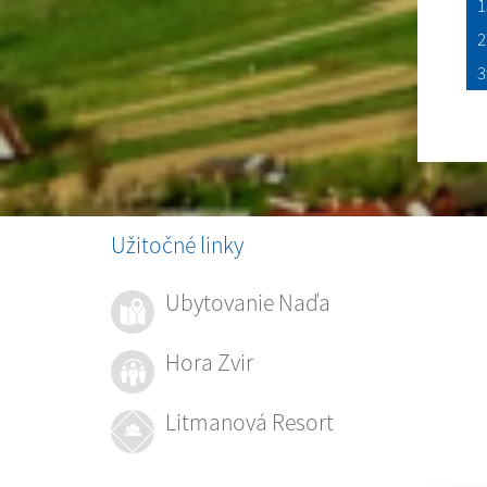
1
2
3
Užitočné linky
Ubytovanie Naďa
Hora Zvir
Litmanová Resort