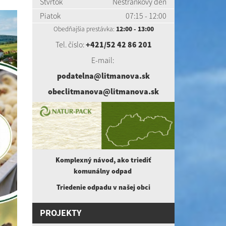
Štvrtok
Nestránkový deň
Piatok
07:15 - 12:00
Obedňajšia prestávka:
12:00 - 13:00
Tel. číslo:
+421/52 42 86 201
E-mail:
podatelna@litmanova.sk
obeclitmanova@litmanova.sk
Komplexný návod, ako triediť
komunálny
odpad
Triedenie odpadu v našej obci
PROJEKTY