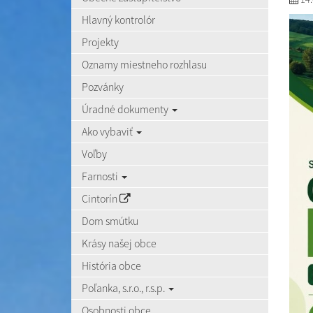
Hlavný kontrolór
Projekty
Oznamy miestneho rozhlasu
Pozvánky
Úradné dokumenty
Ako vybaviť
Voľby
Farnosti
Cintorín
Dom smútku
Krásy našej obce
História obce
Poľanka, s.r.o., r.s.p.
Osobnosti obce