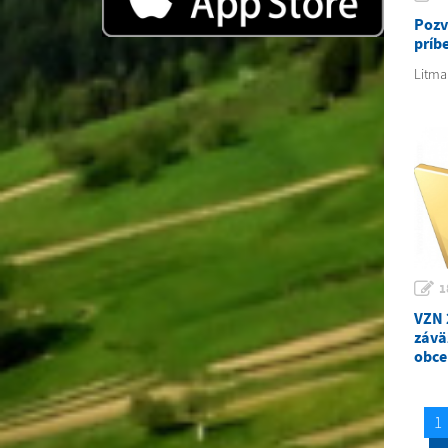
Pozv
príbe
Litma
1
VZN 
závä
obce
1