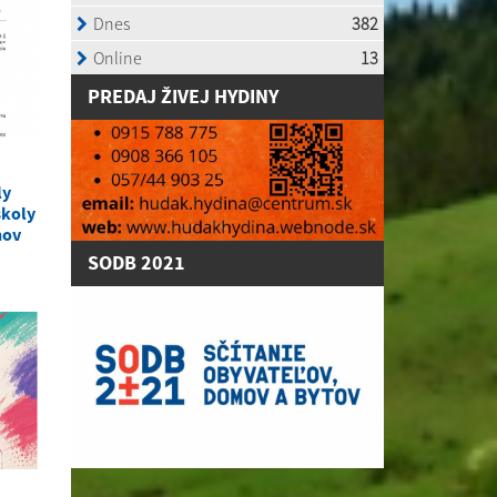
P
REDAJ ŽIVEJ HYDINY
ly
školy
nov
SODB 2021