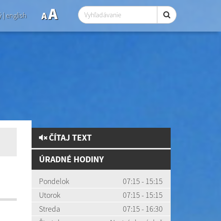
A
A
ý
|
english
ČÍTAJ TEXT
ÚRADNÉ HODINY
Pondelok
07:15 - 15:15
Utorok
07:15 - 15:15
Streda
07:15 - 16:30