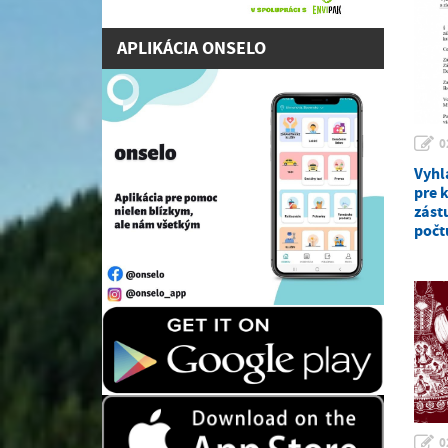
APLIKÁCIA ONSELO
0
Vyhl
pre 
zást
počt
0