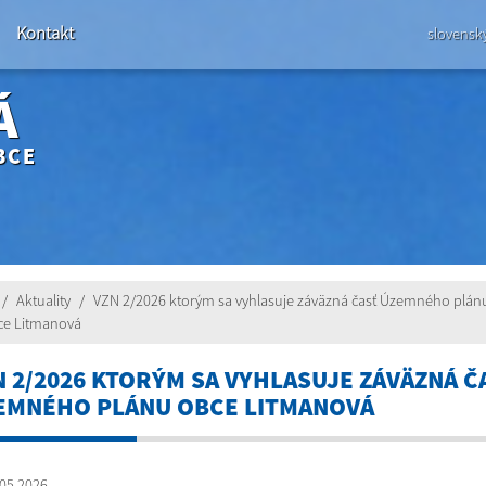
Kontakt
slovensk
Á
BCE
Aktuality
VZN 2/2026 ktorým sa vyhlasuje záväzná časť Územného plán
ce Litmanová
N 2/2026 KTORÝM SA VYHLASUJE ZÁVÄZNÁ Č
EMNÉHO PLÁNU OBCE LITMANOVÁ
05.2026