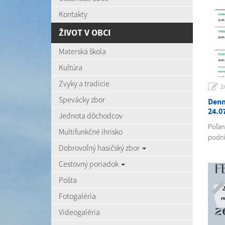
Kontakty
ŽIVOT V OBCI
Materská škola
Kultúra
Zvyky a tradície
2
Spevácky zbor
Denn
24.0
Jednota dôchodcov
Poľank
Multifunkčné ihrisko
podni
Dobrovoľný hasičský zbor
Cestovný poriadok
Pošta
Fotogaléria
Videogaléria