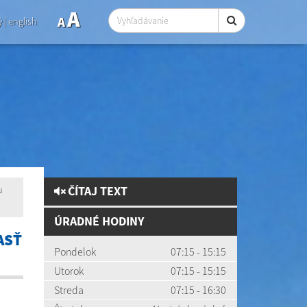
A
A
ý
|
english
ČÍTAJ TEXT
u
ÚRADNÉ HODINY
ASŤ
Pondelok
07:15 - 15:15
Utorok
07:15 - 15:15
Streda
07:15 - 16:30