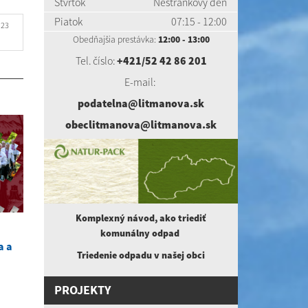
Štvrtok
Nestránkový deň
Piatok
07:15 - 12:00
.23
Obedňajšia prestávka:
12:00 - 13:00
Tel. číslo:
+421/52 42 86 201
E-mail:
podatelna@litmanova.sk
obeclitmanova@litmanova.sk
Komplexný návod, ako triediť
komunálny
odpad
a a
Triedenie odpadu v našej obci
PROJEKTY