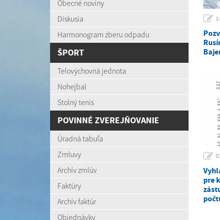
Obecné noviny
Diskusia
1
Pozv
Harmonogram zberu odpadu
Rusí
ŠPORT
Baje
Telovýchovná jednota
Nohejbal
Stolný tenis
POVINNÉ ZVEREJŇOVANIE
Úradná tabuľa
Zmluvy
0
Archív zmlúv
Vyhl
pre 
Faktúry
zást
počt
Archív faktúr
Objednávky