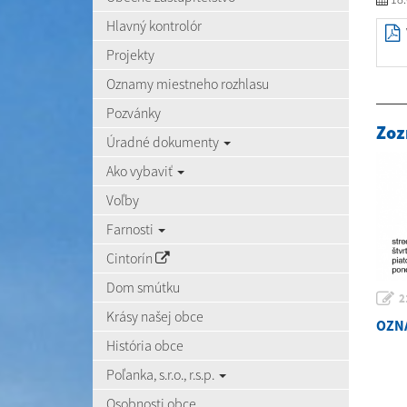
Hlavný kontrolór
Projekty
Oznamy miestneho rozhlasu
Pozvánky
Zoz
Úradné dokumenty
Ako vybaviť
Voľby
Farnosti
Cintorín
Dom smútku
2
Krásy našej obce
OZNÁ
História obce
Poľanka, s.r.o., r.s.p.
Osobnosti obce