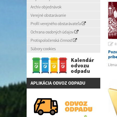
Archív objednávok
Verejné obstarávanie
Profil verejného obstarávateľa
Ochrana osobných údajov
Protispoločenská činnosť
0
Súbory cookies
Pozv
príbe
Litma
APLIKÁCIA ODVOZ ODPADU