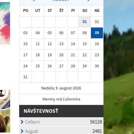
PO
UT
ST
ŠT
PI
SO
NE
01
02
03
04
05
06
07
08
09
10
11
12
13
14
15
16
17
18
19
20
21
22
23
24
25
26
27
28
29
30
31
Nedeľa, 9. august 2026
Meniny má Ľubomíra
NÁVŠTEVNOSŤ