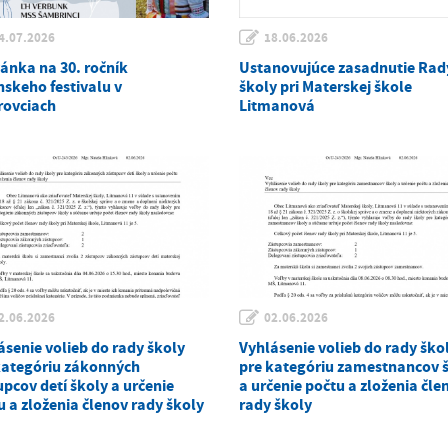
4.07.2026
18.06.2026
ánka na 30. ročník
Ustanovujúce zasadnutie Rad
nskeho festivalu v
školy pri Materskej škole
rovciach
Litmanová
2.06.2026
02.06.2026
ásenie volieb do rady školy
Vyhlásenie volieb do rady ško
kategóriu zákonných
pre kategóriu zamestnancov 
upcov detí školy a určenie
a určenie počtu a zloženia čle
u a zloženia členov rady školy
rady školy