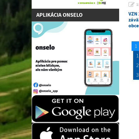
1
VZN 
APLIKÁCIA ONSELO
závä
obce
1
1
2
3