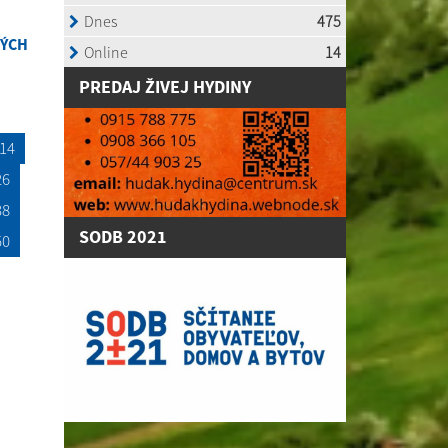
NÝCH
P
REDAJ ŽIVEJ HYDINY
14
26
38
SODB 2021
50