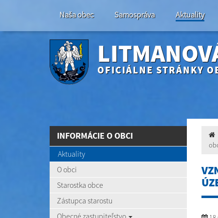
Naša obec
Samospráva
Aktuality
LITMANOV
OFICIÁLNE STRÁNKY O
INFORMÁCIE O OBCI
ob
Aktuality
VZ
O obci
ÚZ
Starostka obce
Zástupca starostu
Obecné zastupiteľstvo
18.