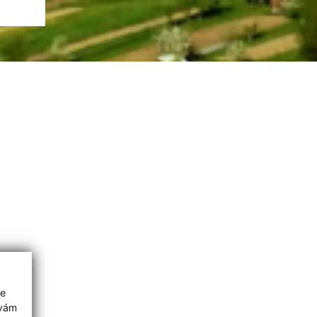
ie
 vám