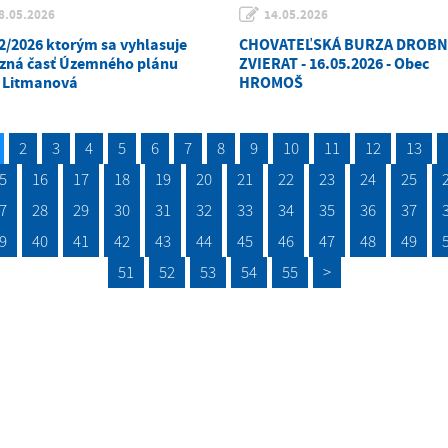
8.05.2026
14.05.2026
2/2026 ktorým sa vyhlasuje
CHOVATEĽSKÁ BURZA DROB
zná časť Územného plánu
ZVIERAT - 16.05.2026 - Obec
 Litmanová
HROMOŠ
2
3
4
5
6
7
8
9
10
11
12
13
5
16
17
18
19
20
21
22
23
24
25
7
28
29
30
31
32
33
34
35
36
37
9
40
41
42
43
44
45
46
47
48
49
51
52
53
54
55
>