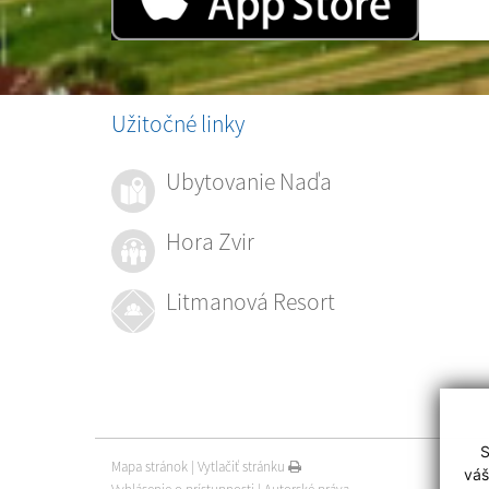
Užitočné linky
Ubytovanie Naďa
Hora Zvir
Litmanová Resort
S
Mapa stránok
|
Vytlačiť stránku
váš