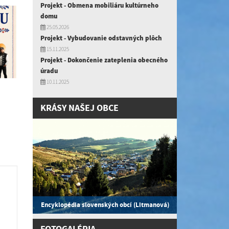
Projekt - Obmena mobiliáru kultúrneho
domu
25.05.2026
Projekt - Vybudovanie odstavných plôch
15.11.2025
Projekt - Dokončenie zateplenia obecného
úradu
10.11.2025
KRÁSY NAŠEJ OBCE
Encyklopédia slovenských obcí (Litmanová)