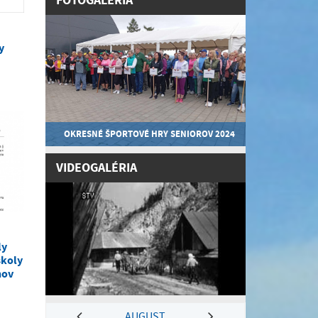
FOTOGALÉRIA
y
OKRESNÉ ŠPORTOVÉ HRY SENIOROV 2024
VIDEOGALÉRIA
ly
školy
nov
AUGUST