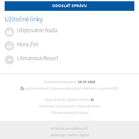
ODOSLAŤ SPRÁVU
Užitočné linky
Ubytovanie Naďa
Hora Zvir
Litmanová Resort
Posledná aktualizácia:
24.07.2026
využite možnosť získavania aktuálnych informácií s využitím RSS
Mapa stránok
|
Vytlačiť stránku
Vyhlásenie o prístupnosti
|
Autorské práva
Ochrana osobných údajov
technický prevádzkovateľ
webdesign
|
webex.digital