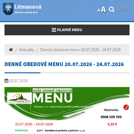
Litmanová
A
SK
|
EN
A
Oficiálne stránky obce
Toggle navigation
HLAVNÉ MENU
Aktuality
Denné obedové menu 20.07.2026 - 24.07.2026
DENNÉ OBEDOVÉ MENU 20.07.2026 - 24.07.2026
20.07.2026