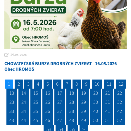
14.05.2026
CHOVATEĽSKÁ BURZA DROBNÝCH ZVIERAT - 16.05.2026 -
Obec HROMOŠ
1
2
3
4
5
6
7
8
9
10
11
12
13
14
15
16
17
18
19
20
21
22
23
24
25
26
27
28
29
30
31
32
33
34
35
36
37
38
39
40
41
42
43
44
45
46
47
48
49
50
51
52
53
54
55
>