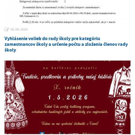
02.06.2026
Vyhlásenie volieb do rady školy pre kategóriu
zamestnancov školy a určenie počtu a zloženia členov rady
školy