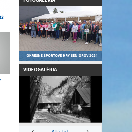
FOTOGALÉRIA
23
OKRESNÉ ŠPORTOVÉ HRY SENIOROV 2024
VIDEOGALÉRIA
y
AUGUST