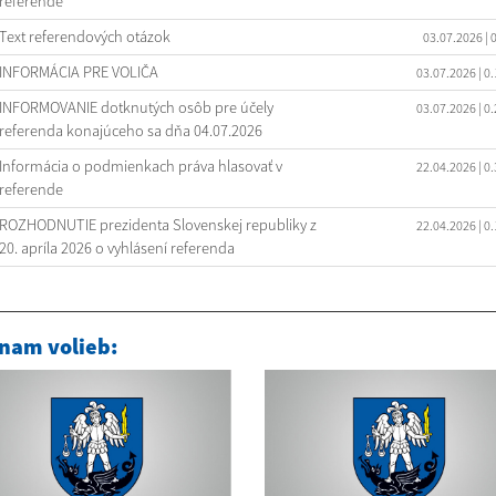
referende
Text referendových otázok
03.07.2026
| 
INFORMÁCIA PRE VOLIČA
03.07.2026
| 0
INFORMOVANIE dotknutých osôb pre účely
03.07.2026
| 0
referenda konajúceho sa dňa 04.07.2026
Informácia o podmienkach práva hlasovať v
22.04.2026
| 0
referende
ROZHODNUTIE prezidenta Slovenskej republiky z
22.04.2026
| 0
20. apríla 2026 o vyhlásení referenda
nam volieb: