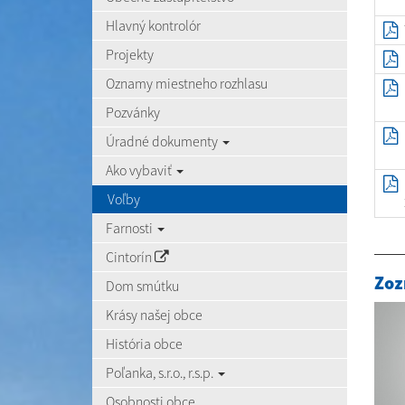
Hlavný kontrolór
Projekty
Oznamy miestneho rozhlasu
Pozvánky
Úradné dokumenty
Ako vybaviť
Voľby
Farnosti
Cintorín
Zoz
Dom smútku
Krásy našej obce
História obce
Poľanka, s.r.o., r.s.p.
Osobnosti obce