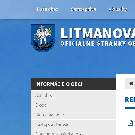
Naša obec
Samospráva
Aktuality
LITMANOV
OFICIÁLNE STRÁNKY O
INFORMÁCIE O OBCI
Aktuality
RE
O obci
Starostka obce
Zástupca starostu
Obecné zastupiteľstvo