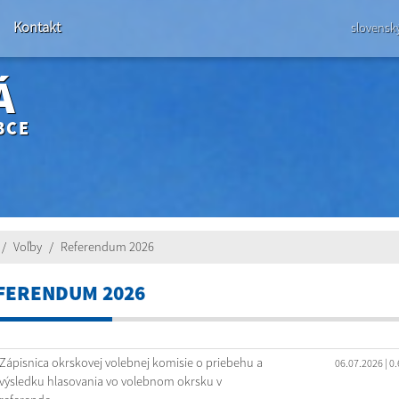
Kontakt
slovensk
Á
BCE
Voľby
Referendum 2026
FERENDUM 2026
Zápisnica okrskovej volebnej komisie o priebehu a
06.07.2026
| 0
výsledku hlasovania vo volebnom okrsku v