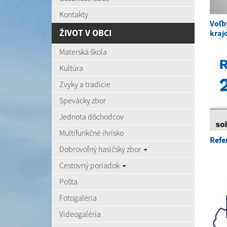
Kontakty
Voľb
ŽIVOT V OBCI
kraj
Materská škola
Kultúra
Zvyky a tradície
Spevácky zbor
Jednota dôchodcov
Multifunkčné ihrisko
Refe
Dobrovoľný hasičský zbor
Cestovný poriadok
Pošta
Fotogaléria
Videogaléria