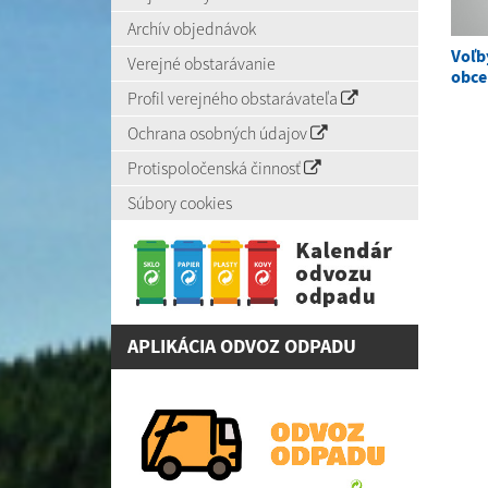
Archív objednávok
Voľb
Verejné obstarávanie
obce
Profil verejného obstarávateľa
Ochrana osobných údajov
Protispoločenská činnosť
Súbory cookies
APLIKÁCIA ODVOZ ODPADU