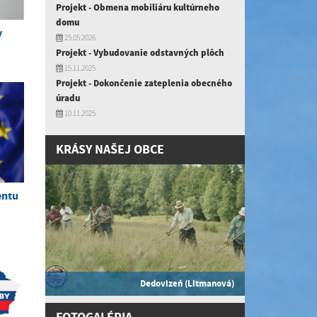
Projekt - Obmena mobiliáru kultúrneho
domu
y
25.05.2026
Projekt - Vybudovanie odstavných plôch
15.11.2025
Projekt - Dokončenie zateplenia obecného
úradu
10.11.2025
KRÁSY NAŠEJ OBCE
entu
Dedovizeň (Litmanová)