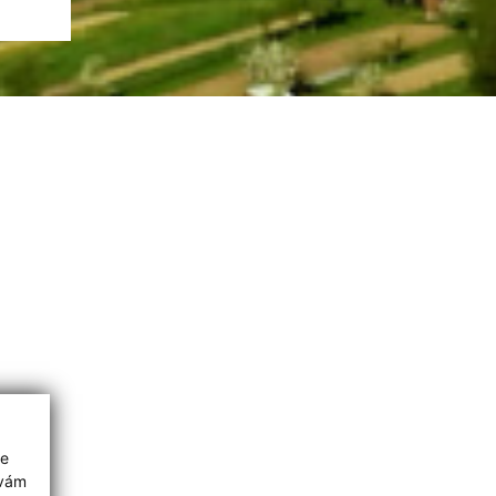
ie
 vám