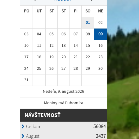
PO
UT
ST
ŠT
PI
SO
NE
01
02
03
04
05
06
07
08
09
10
11
12
13
14
15
16
17
18
19
20
21
22
23
24
25
26
27
28
29
30
31
Nedeľa, 9. august 2026
Meniny má Ľubomíra
NÁVŠTEVNOSŤ