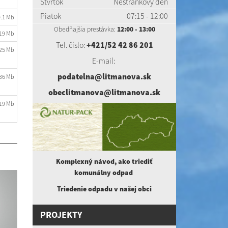
Štvrtok
Nestránkový deň
Piatok
07:15 - 12:00
0.1 Mb
Obedňajšia prestávka:
12:00 - 13:00
.19 Mb
Tel. číslo:
+421/52 42 86 201
.25 Mb
E-mail:
podatelna@litmanova.sk
.36 Mb
obeclitmanova@litmanova.sk
.19 Mb
Komplexný návod, ako triediť
komunálny
odpad
Triedenie odpadu v našej obci
PROJEKTY