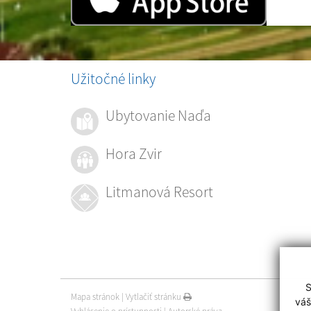
Užitočné linky
Ubytovanie Naďa
Hora Zvir
Litmanová Resort
S
Mapa stránok
|
Vytlačiť stránku
váš