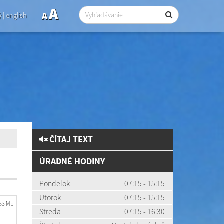
A
A
ý
|
english
ČÍTAJ TEXT
ÚRADNÉ HODINY
Pondelok
07:15 - 15:15
Utorok
07:15 - 15:15
.63 Mb
Streda
07:15 - 16:30