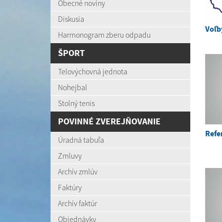
Obecné noviny
Diskusia
Voľb
Harmonogram zberu odpadu
ŠPORT
Telovýchovná jednota
Nohejbal
Stolný tenis
POVINNÉ ZVEREJŇOVANIE
Refe
Úradná tabuľa
Zmluvy
Archív zmlúv
Faktúry
Archív faktúr
Objednávky