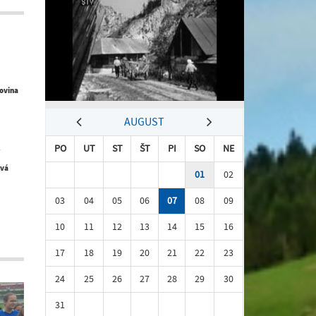
ovina
AUGUST
PO
UT
ST
ŠT
PI
SO
NE
/
ová
01
02
03
04
05
06
07
08
09
10
11
12
13
14
15
16
17
18
19
20
21
22
23
24
25
26
27
28
29
30
31