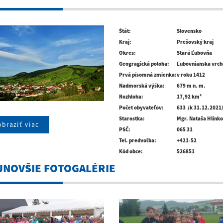
Štát:
Slovensko
Kraj:
Prešovský kraj
Okres:
Stará Ľubovňa
Geogragická poloha:
Ľubovnianska vrch
Prvá písomná zmienka:
v roku 1412
Nadmorská výška:
679 m n. m.
Rozhloha:
17,92 km²
Počet obyvateľov:
633 /k 31.12.2021
Starostka:
Mgr. Nataša Hlink
braziť viac
PSČ:
065 31
Tel. predvoľba:
+421-52
Kód obce:
526851
JNOVŠIE FOTOGALÉRIE