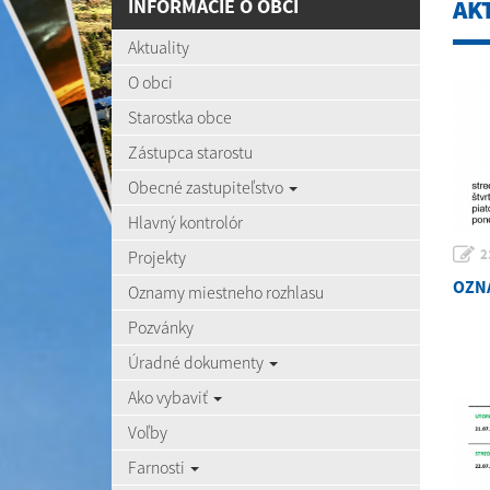
INFORMÁCIE O OBCI
AK
Aktuality
O obci
Starostka obce
Zástupca starostu
Obecné zastupiteľstvo
Hlavný kontrolór
2
Projekty
OZNÁ
Oznamy miestneho rozhlasu
Pozvánky
Úradné dokumenty
Ako vybaviť
Voľby
Farnosti