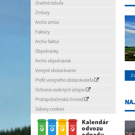
Úradná tabuľa
Zmluvy
Archív zmlúv
Faktúry
Archív faktúr
Objednávky
Archív objednávok
Verejné obstarávanie
Zo
Profil verejného obstarávateľa
Ochrana osobných údajov
Protispoločenská činnosť
NA
Súbory cookies