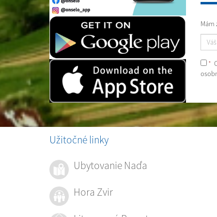
Mám z
*
O
osobn
Užitočné linky
Ubytovanie Naďa
Hora Zvir