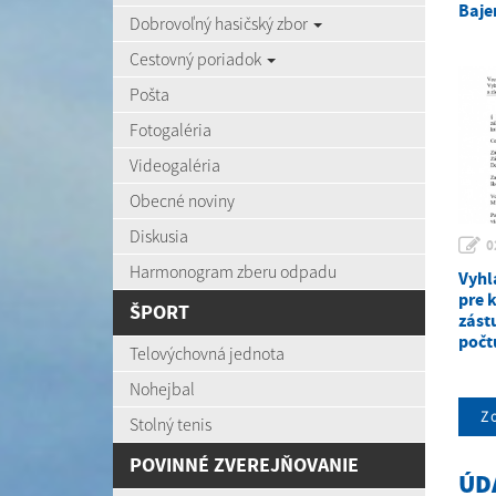
Baje
Dobrovoľný hasičský zbor
Cestovný poriadok
Pošta
Fotogaléria
Videogaléria
Obecné noviny
Diskusia
0
Harmonogram zberu odpadu
Vyhl
pre 
ŠPORT
zást
počt
Telovýchovná jednota
Nohejbal
Zo
Stolný tenis
POVINNÉ ZVEREJŇOVANIE
ÚD