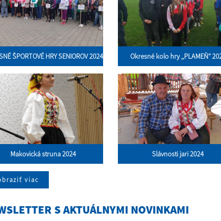
SNÉ ŠPORTOVÉ HRY SENIOROV 2024
Okresné kolo hry ,,PLAMEŇ“ 20
Makovická struna 2024
Slávnosti jari 2024
braziť viac
WSLETTER S AKTUÁLNYMI NOVINKAMI