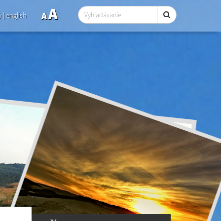
A
A
ý
|
english