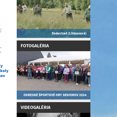
Dedovizeň (Litmanová)
FOTOGALÉRIA
ly
školy
nov
OKRESNÉ ŠPORTOVÉ HRY SENIOROV 2024
VIDEOGALÉRIA