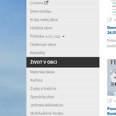
Cintorín
Dom smútku
Krásy našej obce
2
História obce
Denn
24.0
Poľanka, s.r.o., r.s.p.
Poľank
Osobnosti obce
podni
Kontakty
ŽIVOT V OBCI
Materská škola
Kultúra
Zvyky a tradície
Spevácky zbor
1
Jednota dôchodcov
Pozv
Multifunkčné ihrisko
Rusí