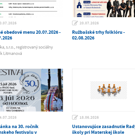
0.07.2026
20.07.2026
é obedové menu 20.07.2026 -
Ružbašské trhy folklóru -
7.2026
02.08.2026
a, s.r.o., registrovaný sociálny
k Litmanová
4.07.2026
18.06.2026
ánka na 30. ročník
Ustanovujúce zasadnutie Rad
nskeho festivalu v
školy pri Materskej škole