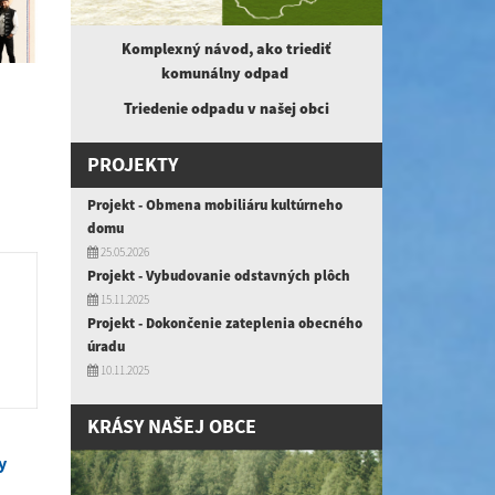
Komplexný návod, ako triediť
komunálny
odpad
Triedenie odpadu v našej obci
PROJEKTY
Projekt - Obmena mobiliáru kultúrneho
domu
25.05.2026
Projekt - Vybudovanie odstavných plôch
15.11.2025
Projekt - Dokončenie zateplenia obecného
úradu
10.11.2025
KRÁSY NAŠEJ OBCE
y