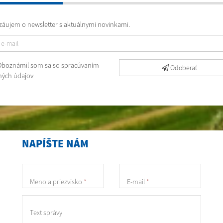
áujem o newsletter s aktuálnymi novinkami.
boznámil som sa so
spracúvaním
Odoberať
ých údajov
NAPÍŠTE NÁM
Meno a priezvisko
*
E-mail
*
Text správy