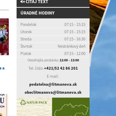
ČÍTAJ TEXT
ÚRADNÉ HODINY
Pondelok
07:15 - 15:15
Utorok
07:15 - 15:15
Streda
07:15 - 16:30
Štvrtok
Nestránkový deň
Piatok
07:15 - 12:00
Obedňajšia prestávka:
12:00 - 13:00
Tel. číslo:
+421/52 42 86 201
a a
E-mail:
podatelna@litmanova.sk
obeclitmanova@litmanova.sk