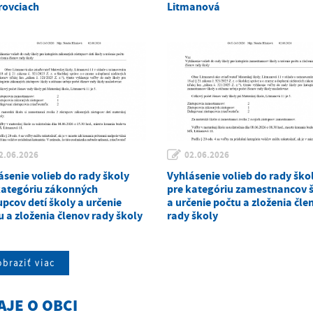
rovciach
Litmanová
2.06.2026
02.06.2026
ásenie volieb do rady školy
Vyhlásenie volieb do rady ško
kategóriu zákonných
pre kategóriu zamestnancov 
upcov detí školy a určenie
a určenie počtu a zloženia čle
u a zloženia členov rady školy
rady školy
braziť viac
AJE O OBCI