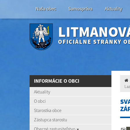
Naša obec
Samospráva
Aktuality
LITMANOV
OFICIÁLNE STRÁNKY O
INFORMÁCIE O OBCI
Laz
Aktuality
SV
O obci
ZÁ
Starostka obce
Zástupca starostu
Obecné zastupiteľstvo