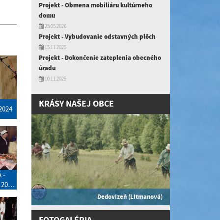
Projekt - Obmena mobiliáru kultúrneho
domu
25.05.2026
Projekt - Vybudovanie odstavných plôch
15.11.2025
Projekt - Dokončenie zateplenia obecného
úradu
10.11.2025
KRÁSY NAŠEJ OBCE
2024
 -
 2024
KU V
Dedovizeň (Litmanová)