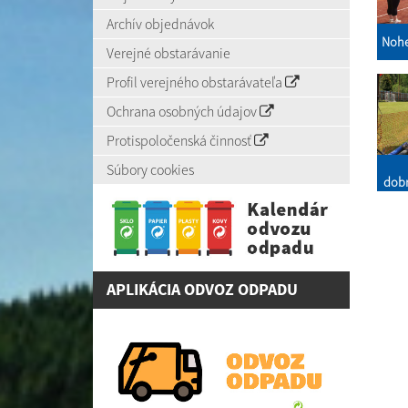
Archív objednávok
Nohe
Verejné obstarávanie
Profil verejného obstarávateľa
Ochrana osobných údajov
Protispoločenská činnosť
Súbory cookies
dobr
APLIKÁCIA ODVOZ ODPADU