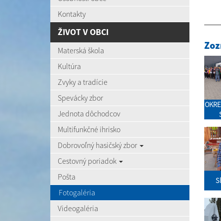
Kontakty
ŽIVOT V OBCI
Zoz
Materská škola
Kultúra
Zvyky a tradície
Spevácky zbor
OKRE
Jednota dôchodcov
Multifunkčné ihrisko
Dobrovoľný hasičský zbor
Cestovný poriadok
Pošta
S
Fotogaléria
Videogaléria