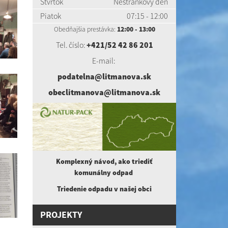
Štvrtok
Nestránkový deň
Piatok
07:15 - 12:00
Obedňajšia prestávka:
12:00 - 13:00
Tel. číslo:
+421/52 42 86 201
E-mail:
podatelna@litmanova.sk
obeclitmanova@litmanova.sk
Komplexný návod, ako triediť
komunálny
odpad
Triedenie odpadu v našej obci
PROJEKTY