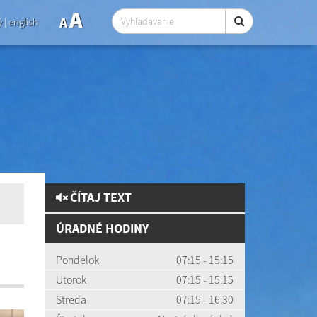
A
A
ý
|
english
ČÍTAJ TEXT
ÚRADNÉ HODINY
Pondelok
07:15 - 15:15
Utorok
07:15 - 15:15
Streda
07:15 - 16:30