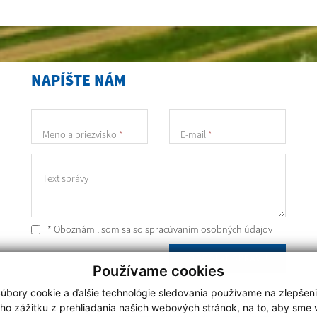
NAPÍŠTE NÁM
Meno a priezvisko
*
E-mail
*
Text správy
* Oboznámil som sa so
spracúvaním osobných údajov
ODOSLAŤ SPRÁVU
Používame cookies
úbory cookie a ďalšie technológie sledovania používame na zlepšen
Posledná aktualizácia:
24.07.2026
ho zážitku z prehliadania našich webových stránok, na to, aby sme