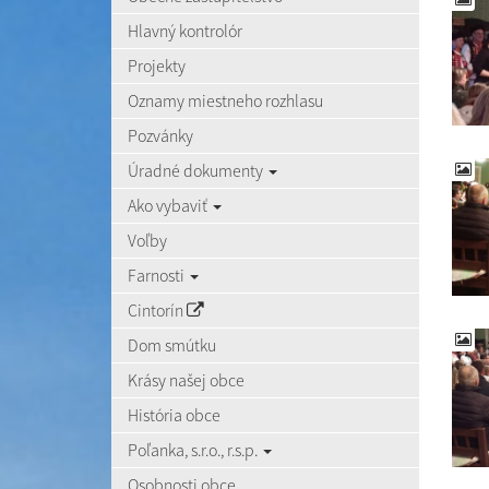
Hlavný kontrolór
Projekty
Oznamy miestneho rozhlasu
Pozvánky
Úradné dokumenty
Ako vybaviť
Voľby
Farnosti
Cintorín
Dom smútku
Krásy našej obce
História obce
Poľanka, s.r.o., r.s.p.
Osobnosti obce