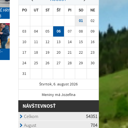
PO
UT
ST
ŠT
PI
SO
NE
É HRY
3
01
02
03
04
05
06
07
08
09
10
11
12
13
14
15
16
 -
17
18
19
20
21
22
23
24
25
26
27
28
29
30
31
Štvrtok, 6. august 2026
Meniny má Jozefína
NÁVŠTEVNOSŤ