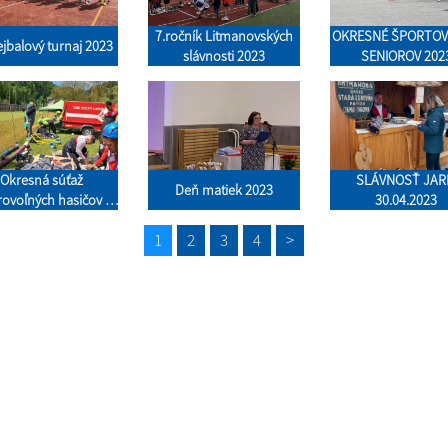
7.ročník Litmanovských
OKRESNÉ ŠPORTOV
jbalový turnaj 2023
slávnosti 2023
SENIOROV 202
Okresná súťaž
SLÁVNOSŤ JARI
Deň matiek 2023
ovoľných hasičov v
30.04.2023
Litmanovej 2023
1
2
3
4
>