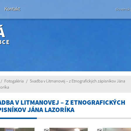
Kontakt
slovensk
Á
BCE
Fotogaléria
Svadba v Litmanovej – z Etnografických zápisníkov Jána
oríka
ADBA V LITMANOVEJ – Z ETNOGRAFICKÝCH
PISNÍKOV JÁNA LAZORÍKA