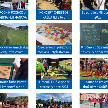
 ROČNÍK POCHODU
KONCERT CHRISTOS
Stretnutie s Miku
ABINA - LITMANOVÁ
RAŽDAJETSJA V
2023
LITMANOVEJ 2023
dovanie amatérskej
Posedenie pri príležitosti
8.ročník súťaže ml
lovej infraštruktúry
mesiaca úcty k starším -
hasičov o pohár st
2023
14.10.2023
obce Jarabina 2
tnutie futbalistov z
4. ročník DHZ o pohár
Súťaž hasičský
 Litmanová a z obce
starostky obce 2023
družstiev o ŠARI
Barčice 2023
POHÁR 2023