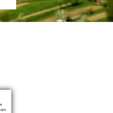
ie
 vám