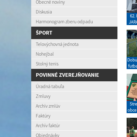
Obecné noviny
Diskusia
62.
Harmonogram zberu odpadu
JAR
ŠPORT
Telovýchovná jednota
Nohejbal
Dobu
Stolný tenis
futba
POVINNÉ ZVEREJŇOVANIE
Úradná tabuľa
Zmluvy
Stre
Archív zmlúv
obce
Faktúry
Archív faktúr
Objednávky