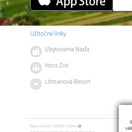
Užitočné linky
Ubytovanie Naďa
Hora Zvir
Litmanová Resort
S
Mapa stránok
|
Vytlačiť stránku
váš