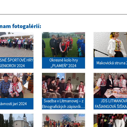
nam fotogalérií:
SNÉ ŠPORTOVÉ HRY
Okresné kolo hry
Makovická struna 
SENIOROV 2024
,,PLAMEŇ“ 2024
Svadba v Litmanovej – z
JDS LITMANOVÁ
lávnosti jari 2024
Etnografických zápisníkov
FAŠIANGOVÁ ŠIŠKA
Jána Lazoríka
V NESTVILLE PAR
HNIEZDNOM