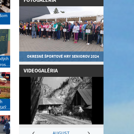
FOTOGALÉRIA
lášom
OKRESNÉ ŠPORTOVÉ HRY SENIOROV 2024
adých
arostu
VIDEOGALÉRIA
023
ch
ŠSKÝ
AUGUST