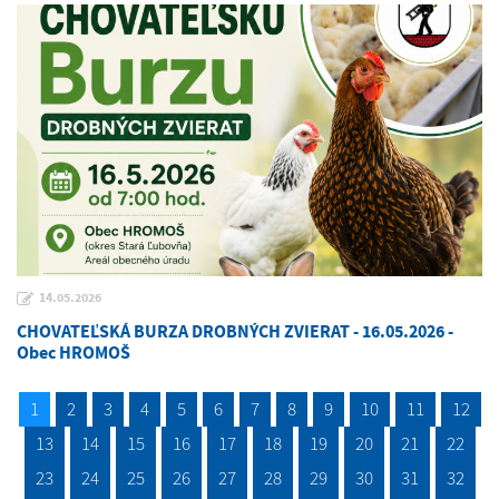
14.05.2026
CHOVATEĽSKÁ BURZA DROBNÝCH ZVIERAT - 16.05.2026 -
Obec HROMOŠ
1
2
3
4
5
6
7
8
9
10
11
12
13
14
15
16
17
18
19
20
21
22
23
24
25
26
27
28
29
30
31
32