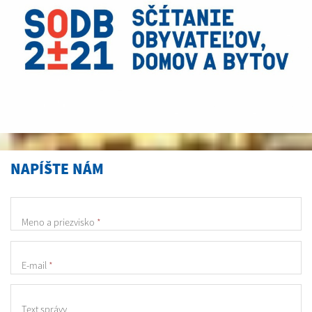
NAPÍŠTE NÁM
Meno a priezvisko
*
E-mail
*
Text správy