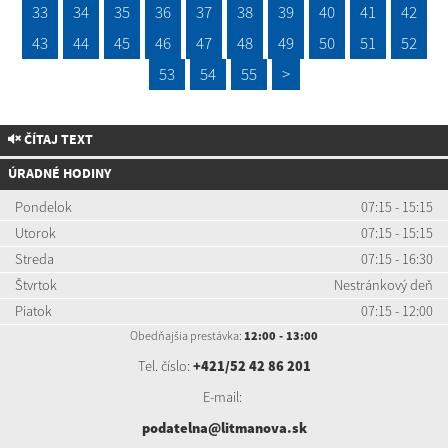
33
34
35
36
37
38
39
40
41
42
43
44
45
46
47
48
49
50
51
52
53
54
55
>
ČÍTAJ TEXT
ÚRADNÉ HODINY
Pondelok
07:15 - 15:15
Utorok
07:15 - 15:15
Streda
07:15 - 16:30
Štvrtok
Nestránkový deň
Piatok
07:15 - 12:00
Obedňajšia prestávka:
12:00 - 13:00
Tel. číslo:
+421/52 42 86 201
E-mail:
podatelna@litmanova.sk