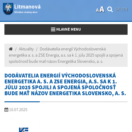
Litmanová
A
SK
|
EN
A
Oficiálne stránky obce
Toggle navigation
HLAVNÉ MENU
Aktuality
Dodávatelia energií Východoslovenská
energetika a. s. a ZSE Energia, a.s. sa k 1. júlu 2025 spojili a spojená
spoločnosť bude mať názov Energetika Slovensko, a. s.
DODÁVATELIA ENERGIÍ VÝCHODOSLOVENSKÁ
ENERGETIKA A. S. A ZSE ENERGIA, A.S. SA K 1.
JÚLU 2025 SPOJILI A SPOJENÁ SPOLOČNOSŤ
BUDE MAŤ NÁZOV ENERGETIKA SLOVENSKO, A. S.
10.07.2025