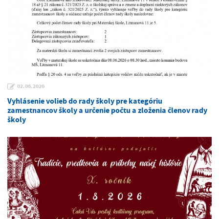
02.06.2026
Vyhlásenie volieb do rady školy pre kategóriu
zamestnancov školy a určenie počtu a zloženia členov rady
školy