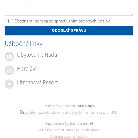
* Oboznámil som sa so
spracúvaním osobných údajov
ODOSLAŤ SPRÁVU
Užitočné linky
Ubytovanie Naďa
Hora Zvir
Litmanová Resort
Posledná aktualizácia:
24.07.2026
využite možnosť získavania aktuálnych informácií s využitím RSS
Mapa stránok
|
Vytlačiť stránku
Vyhlásenie o prístupnosti
|
Autorské práva
Ochrana osobných údajov