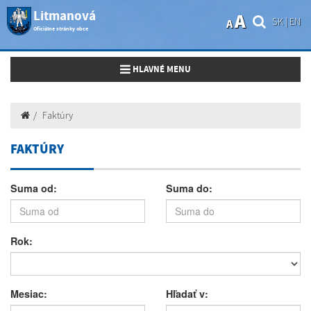
Litmanová
A
SK
|
EN
A
Oficiálne stránky obce
Toggle navigation
HLAVNÉ MENU
Faktúry
FAKTÚRY
Suma od:
Suma do:
Rok:
Mesiac:
Hľadať v: