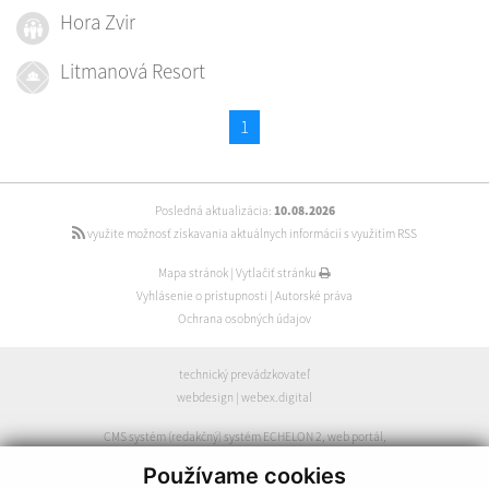
Hora Zvir
Litmanová Resort
1
Posledná aktualizácia:
10.08.2026
využite možnosť získavania aktuálnych informácií s využitím RSS
Mapa stránok
|
Vytlačiť stránku
Vyhlásenie o prístupnosti
|
Autorské práva
Ochrana osobných údajov
technický prevádzkovateľ
webdesign
|
webex.digital
CMS systém (redakčný) systém ECHELON 2
,
web portál
,
webhosting
,
webex.digital
,
domény
,
registrácia domény
,
Používame cookies
spoločnosť webex.digital