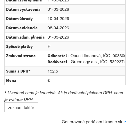
Dátum zverejnenia
31-03-2026
Dátum vystavenia
10-04-2026
Dátum úhrady
08-04-2026
Dátum evidencie
31-03-2026
Dátum zdan. plnenia
P
Spôsob platby
: Obec Litmanová, IČO: 00330019
Zmluvná strana
Odberateľ
: Greenlogy a.s., IČO: 53223713,
Dodávateľ
152.5
Suma s DPH*
€
Mena
Uvedená cena je konečná. Ak je dodávateľ platcom DPH, cena
*
je vrátane DPH.
zoznam faktúr
Generované portálom
Uradne.sk