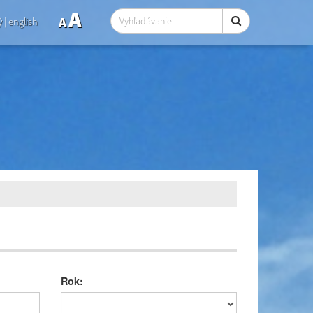
A
A
ý
|
english
Rok: