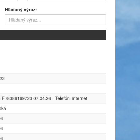
Hľadaný výraz:
23
 F /8386169723 07.04.26 - Telefón+internet
ská
26
26
26