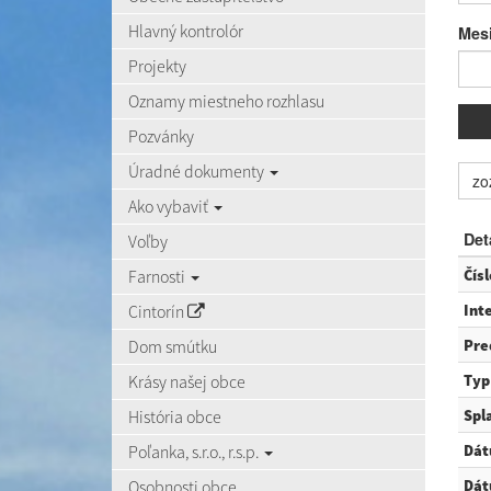
Hlavný kontrolór
Mes
Projekty
Oznamy miestneho rozhlasu
Pozvánky
Úradné dokumenty
zo
Ako vybaviť
Det
Voľby
Farnosti
Čísl
Cintorín
Int
Dom smútku
Pre
Krásy našej obce
Typ
História obce
Spl
Poľanka, s.r.o., r.s.p.
Dát
Osobnosti obce
Dát