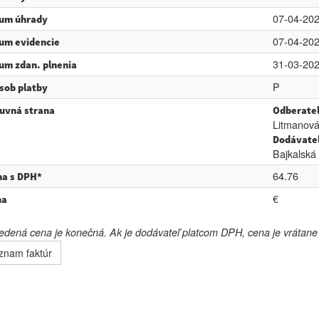
07-04-20
um úhrady
07-04-20
um evidencie
31-03-20
um zdan. plnenia
P
sob platby
uvná strana
Odberate
Litmanová
Dodávate
Bajkalská
64.76
a s DPH*
€
na
dená cena je konečná. Ak je dodávateľ platcom DPH, cena je vrátan
znam faktúr