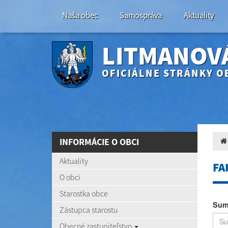
Naša obec
Samospráva
Aktuality
LITMANOV
OFICIÁLNE STRÁNKY O
INFORMÁCIE O OBCI
Aktuality
FA
O obci
Starostka obce
Sum
Zástupca starostu
Obecné zastupiteľstvo