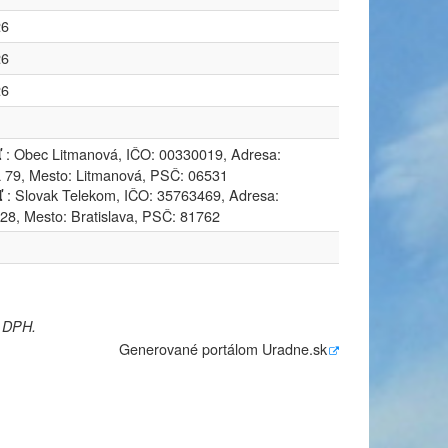
26
26
26
: Obec Litmanová, IČO: 00330019, Adresa:
ľ
 79, Mesto: Litmanová, PSČ: 06531
: Slovak Telekom, IČO: 35763469, Adresa:
ľ
 28, Mesto: Bratislava, PSČ: 81762
e DPH.
Generované portálom
Uradne.sk