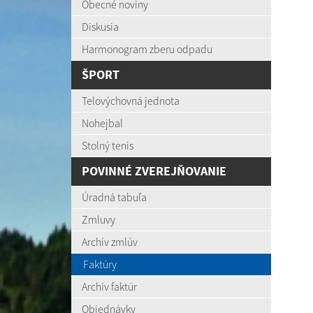
Obecné noviny
Diskusia
Harmonogram zberu odpadu
ŠPORT
Telovýchovná jednota
Nohejbal
Stolný tenis
POVINNÉ ZVEREJŇOVANIE
Úradná tabuľa
Zmluvy
Archív zmlúv
Faktúry
Archív faktúr
Objednávky