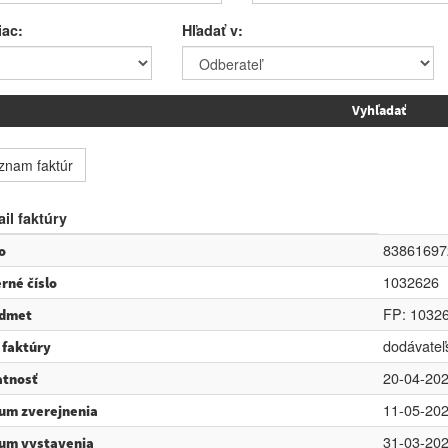
iac:
Hľadať v:
znam faktúr
ail faktúry
83861697
o
1032626
erné číslo
FP: 10326
dmet
dodávateľ
 faktúry
20-04-20
atnosť
11-05-20
um zverejnenia
31-03-20
um vystavenia