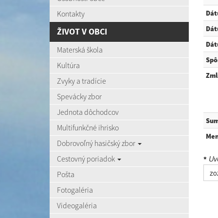
Kontakty
Dát
Dát
ŽIVOT V OBCI
Dát
Materská škola
Spô
Kultúra
Zml
Zvyky a tradície
Spevácky zbor
Jednota dôchodcov
Sum
Multifunkčné ihrisko
Me
Dobrovoľný hasičský zbor
Cestovný poriadok
Uve
*
zo
Pošta
Fotogaléria
Videogaléria