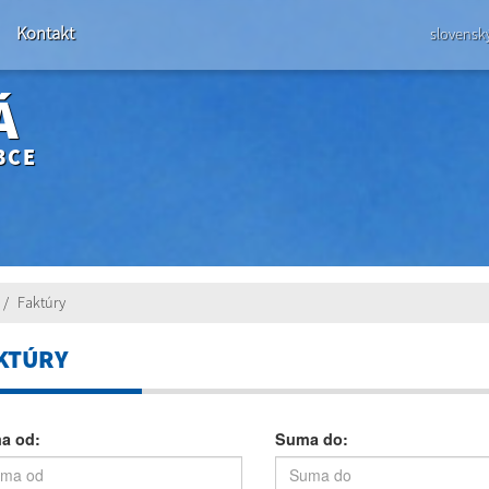
Kontakt
slovensk
Á
BCE
Faktúry
KTÚRY
a od:
Suma do: